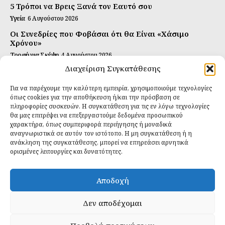
5 Τρόποι να Βρεις Ξανά τον Εαυτό σου
Υγεία
6 Αυγούστου 2026
Οι Συνεδρίες που Φοβάσαι ότι θα Είναι «Χάσιμο
Χρόνου»
Τροφή για Σκέψη
4 Αυγούστου 2026
Διαχείριση Συγκατάθεσης
Αυτή Είναι η Συνταγή για Τέλεια Κομπούτσα
(Kombucha)
Για να παρέχουμε την καλύτερη εμπειρία, χρησιμοποιούμε τεχνολογίες
Ιδανικές Τροφές
26 Ιουλίου 2026
όπως cookies για την αποθήκευση ή/και την πρόσβαση σε
πληροφορίες συσκευών. Η συγκατάθεση για τις εν λόγω τεχνολογίες
θα μας επιτρέψει να επεξεργαστούμε δεδομένα προσωπικού
Εγγραφείτε
χαρακτήρα, όπως συμπεριφορά περιήγησης ή μοναδικά
αναγνωριστικά σε αυτόν τον ιστότοπο. Η μη συγκατάθεση ή η
ανάκληση της συγκατάθεσης, μπορεί να επηρεάσει αρνητικά
ορισμένες λειτουργίες και δυνατότητες.
ΕΓΓΡΑΦΉ
Αποδοχή
Έχω διαβάσει και δέχομαι την
πολιτική απορρήτου
.
Δεν αποδέχομαι