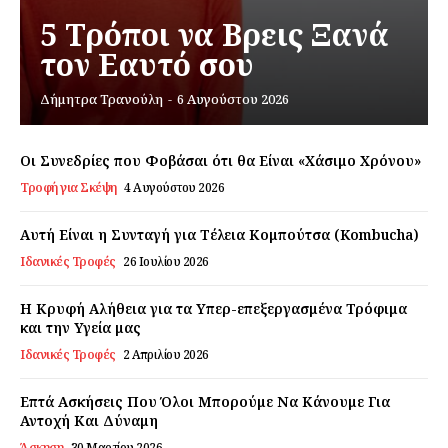
5 Τρόποι να Βρεις Ξανά
τον Εαυτό σου
Εγγραφείτε τώρα!
Δήμητρα Τρανούλη
-
6 Αυγούστου 2026
Οι Συνεδρίες που Φοβάσαι ότι θα Είναι «Χάσιμο Χρόνου»
Daily Food
Τροφή για Σκέψη
4 Αυγούστου 2026
Σχετικά με εμάς
Αυτή Είναι η Συνταγή για Τέλεια Κομπούτσα (Kombucha)
Ιδανικές Τροφές
26 Ιουλίου 2026
Αποποίηση Ευθυνών
Ο λογαριασμός μου
Η Κρυφή Αλήθεια για τα Υπερ-επεξεργασμένα Τρόφιμα
Επικοινωνία
και την Υγεία μας
Ιδανικές Τροφές
2 Απριλίου 2026
Επτά Ασκήσεις Που Όλοι Μπορούμε Να Κάνουμε Για
Αντοχή Και Δύναμη
Άσκηση
30 Μαρτίου 2026