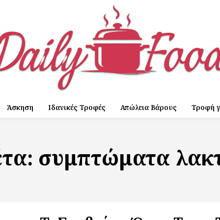
Άσκηση
Ιδανικές Τροφές
Απώλεια Βάρους
Τροφή γ
έτα:
συμπτώματα λακ