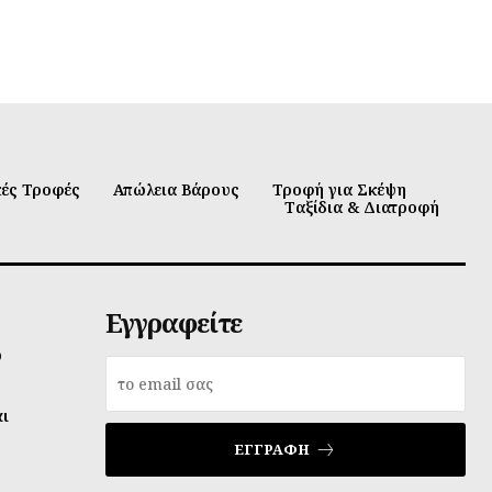
κές Τροφές
Απώλεια Βάρους
Τροφή για Σκέψη
Ταξίδια & Διατροφή
Εγγραφείτε
υ
αι
ΕΓΓΡΑΦΉ