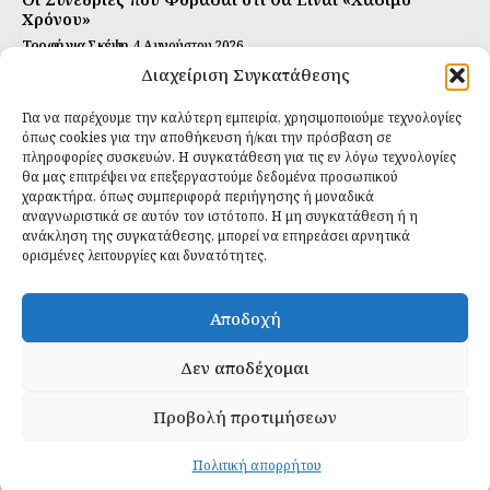
Χρόνου»
Τροφή για Σκέψη
4 Αυγούστου 2026
Διαχείριση Συγκατάθεσης
Αυτή Είναι η Συνταγή για Τέλεια Κομπούτσα
(Kombucha)
Για να παρέχουμε την καλύτερη εμπειρία, χρησιμοποιούμε τεχνολογίες
Ιδανικές Τροφές
26 Ιουλίου 2026
όπως cookies για την αποθήκευση ή/και την πρόσβαση σε
πληροφορίες συσκευών. Η συγκατάθεση για τις εν λόγω τεχνολογίες
θα μας επιτρέψει να επεξεργαστούμε δεδομένα προσωπικού
Εγγραφείτε
χαρακτήρα, όπως συμπεριφορά περιήγησης ή μοναδικά
αναγνωριστικά σε αυτόν τον ιστότοπο. Η μη συγκατάθεση ή η
ανάκληση της συγκατάθεσης, μπορεί να επηρεάσει αρνητικά
ορισμένες λειτουργίες και δυνατότητες.
ΕΓΓΡΑΦΉ
Αποδοχή
Έχω διαβάσει και δέχομαι την
πολιτική απορρήτου
.
Δεν αποδέχομαι
Προβολή προτιμήσεων
Daily Food © 2024 All Rights Reserved. Powered by
Fos
Creative
.
Πολιτική απορρήτου