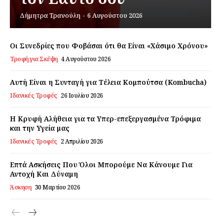
Δήμητρα Τρανούλη
-
6 Αυγούστου 2026
Εγγραφείτε τώρα!
Οι Συνεδρίες που Φοβάσαι ότι θα Είναι «Χάσιμο Χρόνου»
Τροφή για Σκέψη
4 Αυγούστου 2026
Daily Food
Αυτή Είναι η Συνταγή για Τέλεια Κομπούτσα (Kombucha)
Ιδανικές Τροφές
26 Ιουλίου 2026
Σχετικά με εμάς
Αποποίηση Ευθυνών
Η Κρυφή Αλήθεια για τα Υπερ-επεξεργασμένα Τρόφιμα
Ο λογαριασμός μου
και την Υγεία μας
Ιδανικές Τροφές
2 Απριλίου 2026
Επικοινωνία
Επτά Ασκήσεις Που Όλοι Μπορούμε Να Κάνουμε Για
Αντοχή Και Δύναμη
Άσκηση
30 Μαρτίου 2026