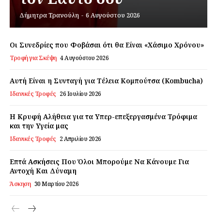
Δήμητρα Τρανούλη
-
6 Αυγούστου 2026
Εγγραφείτε τώρα!
Οι Συνεδρίες που Φοβάσαι ότι θα Είναι «Χάσιμο Χρόνου»
Τροφή για Σκέψη
4 Αυγούστου 2026
Daily Food
Αυτή Είναι η Συνταγή για Τέλεια Κομπούτσα (Kombucha)
Ιδανικές Τροφές
26 Ιουλίου 2026
Σχετικά με εμάς
Αποποίηση Ευθυνών
Η Κρυφή Αλήθεια για τα Υπερ-επεξεργασμένα Τρόφιμα
Ο λογαριασμός μου
και την Υγεία μας
Ιδανικές Τροφές
2 Απριλίου 2026
Επικοινωνία
Επτά Ασκήσεις Που Όλοι Μπορούμε Να Κάνουμε Για
Αντοχή Και Δύναμη
Άσκηση
30 Μαρτίου 2026