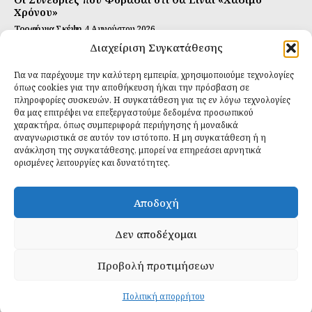
Χρόνου»
Τροφή για Σκέψη
4 Αυγούστου 2026
Διαχείριση Συγκατάθεσης
Αυτή Είναι η Συνταγή για Τέλεια Κομπούτσα
(Kombucha)
Για να παρέχουμε την καλύτερη εμπειρία, χρησιμοποιούμε τεχνολογίες
Ιδανικές Τροφές
26 Ιουλίου 2026
όπως cookies για την αποθήκευση ή/και την πρόσβαση σε
πληροφορίες συσκευών. Η συγκατάθεση για τις εν λόγω τεχνολογίες
θα μας επιτρέψει να επεξεργαστούμε δεδομένα προσωπικού
Εγγραφείτε
χαρακτήρα, όπως συμπεριφορά περιήγησης ή μοναδικά
αναγνωριστικά σε αυτόν τον ιστότοπο. Η μη συγκατάθεση ή η
ανάκληση της συγκατάθεσης, μπορεί να επηρεάσει αρνητικά
ορισμένες λειτουργίες και δυνατότητες.
ΕΓΓΡΑΦΉ
Αποδοχή
Έχω διαβάσει και δέχομαι την
πολιτική απορρήτου
.
Δεν αποδέχομαι
Προβολή προτιμήσεων
Daily Food © 2024 All Rights Reserved. Powered by
Fos
Creative
.
Πολιτική απορρήτου