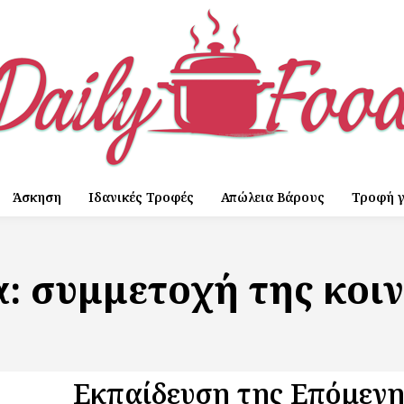
Άσκηση
Ιδανικές Τροφές
Απώλεια Βάρους
Τροφή γ
α:
συμμετοχή της κοι
Εκπαίδευση της Επόμενη