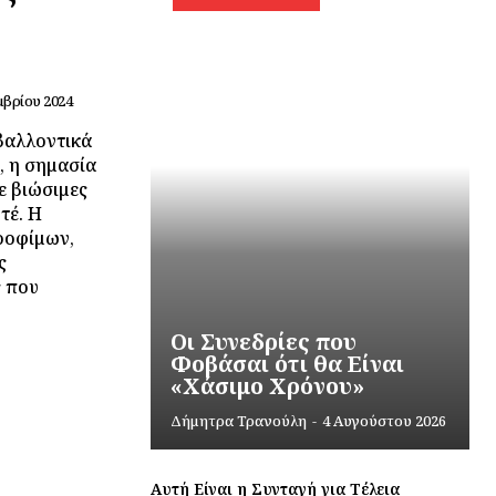
μβρίου 2024
βαλλοντικά
, η σημασία
ε βιώσιμες
τέ. Η
τροφίμων,
ς
ς που
Οι Συνεδρίες που
Φοβάσαι ότι θα Είναι
«Χάσιμο Χρόνου»
Δήμητρα Τρανούλη
-
4 Αυγούστου 2026
Αυτή Είναι η Συνταγή για Τέλεια