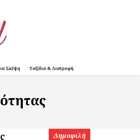
ια Σκέψη
Ταξίδια & Διατροφή
νότητας
ς
Δημοφιλή