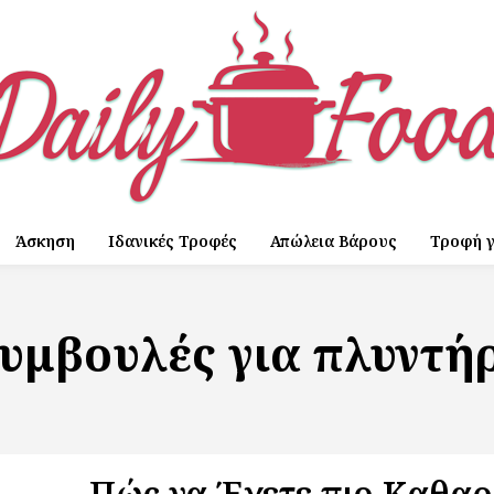
Άσκηση
Ιδανικές Τροφές
Απώλεια Βάρους
Τροφή γ
υμβουλές για πλυντή
Πώς να Έχετε πιο Καθα