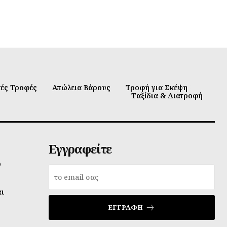
κές Τροφές
Απώλεια Βάρους
Τροφή για Σκέψη
Ταξίδια & Διατροφή
Εγγραφείτε
υ
αι
ΕΓΓΡΑΦΉ