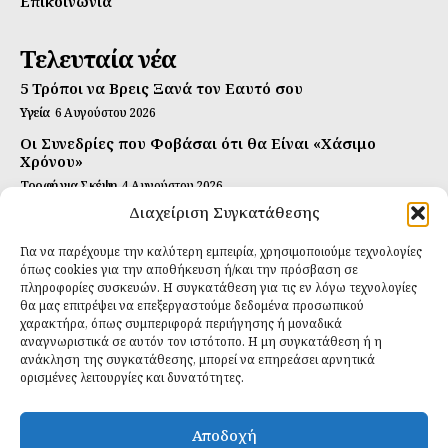
Επικοινωνία
Τελευταία νέα
5 Τρόποι να Βρεις Ξανά τον Εαυτό σου
Υγεία
6 Αυγούστου 2026
Οι Συνεδρίες που Φοβάσαι ότι θα Είναι «Χάσιμο
Χρόνου»
Τροφή για Σκέψη
4 Αυγούστου 2026
Διαχείριση Συγκατάθεσης
Αυτή Είναι η Συνταγή για Τέλεια Κομπούτσα
(Kombucha)
Για να παρέχουμε την καλύτερη εμπειρία, χρησιμοποιούμε τεχνολογίες
Ιδανικές Τροφές
26 Ιουλίου 2026
όπως cookies για την αποθήκευση ή/και την πρόσβαση σε
πληροφορίες συσκευών. Η συγκατάθεση για τις εν λόγω τεχνολογίες
Εγγραφείτε
θα μας επιτρέψει να επεξεργαστούμε δεδομένα προσωπικού
χαρακτήρα, όπως συμπεριφορά περιήγησης ή μοναδικά
αναγνωριστικά σε αυτόν τον ιστότοπο. Η μη συγκατάθεση ή η
ανάκληση της συγκατάθεσης, μπορεί να επηρεάσει αρνητικά
ορισμένες λειτουργίες και δυνατότητες.
ΕΓΓΡΑΦΉ
Αποδοχή