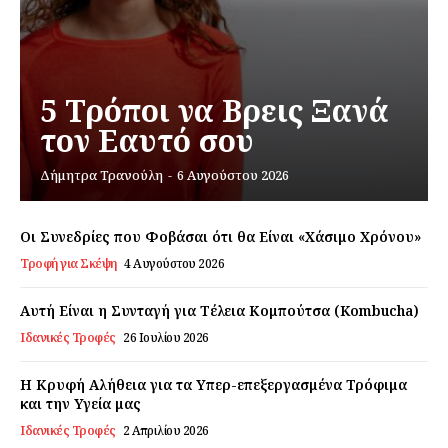
Daily Food
Σχετικά με εμάς
Αποποίηση Ευθυνών
5 Τρόποι να Βρεις Ξανά
Ο λογαριασμός μου
τον Εαυτό σου
Επικοινωνία
Δήμητρα Τρανούλη
-
6 Αυγούστου 2026
Οι Συνεδρίες που Φοβάσαι ότι θα Είναι «Χάσιμο Χρόνου»
Τροφή για Σκέψη
4 Αυγούστου 2026
Αυτή Είναι η Συνταγή για Τέλεια Κομπούτσα (Kombucha)
Ιδανικές Τροφές
26 Ιουλίου 2026
Η Κρυφή Αλήθεια για τα Υπερ-επεξεργασμένα Τρόφιμα
και την Υγεία μας
Ιδανικές Τροφές
2 Απριλίου 2026