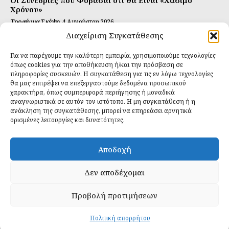
Οι Συνεδρίες που Φοβάσαι ότι θα Είναι «Χάσιμο
Χρόνου»
Τροφή για Σκέψη
4 Αυγούστου 2026
Διαχείριση Συγκατάθεσης
Αυτή Είναι η Συνταγή για Τέλεια Κομπούτσα
(Kombucha)
Για να παρέχουμε την καλύτερη εμπειρία, χρησιμοποιούμε τεχνολογίες
Ιδανικές Τροφές
26 Ιουλίου 2026
όπως cookies για την αποθήκευση ή/και την πρόσβαση σε
πληροφορίες συσκευών. Η συγκατάθεση για τις εν λόγω τεχνολογίες
θα μας επιτρέψει να επεξεργαστούμε δεδομένα προσωπικού
Εγγραφείτε
χαρακτήρα, όπως συμπεριφορά περιήγησης ή μοναδικά
αναγνωριστικά σε αυτόν τον ιστότοπο. Η μη συγκατάθεση ή η
ανάκληση της συγκατάθεσης, μπορεί να επηρεάσει αρνητικά
ορισμένες λειτουργίες και δυνατότητες.
ΕΓΓΡΑΦΉ
Αποδοχή
Έχω διαβάσει και δέχομαι την
πολιτική απορρήτου
.
Δεν αποδέχομαι
Προβολή προτιμήσεων
Daily Food © 2024 All Rights Reserved. Powered by
Fos
Creative
.
Πολιτική απορρήτου