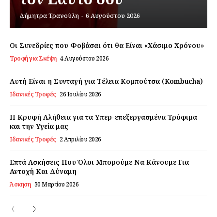
Δήμητρα Τρανούλη
-
6 Αυγούστου 2026
Εγγραφείτε τώρα!
Οι Συνεδρίες που Φοβάσαι ότι θα Είναι «Χάσιμο Χρόνου»
Τροφή για Σκέψη
4 Αυγούστου 2026
Daily Food
Αυτή Είναι η Συνταγή για Τέλεια Κομπούτσα (Kombucha)
Ιδανικές Τροφές
26 Ιουλίου 2026
Σχετικά με εμάς
Αποποίηση Ευθυνών
Η Κρυφή Αλήθεια για τα Υπερ-επεξεργασμένα Τρόφιμα
Ο λογαριασμός μου
και την Υγεία μας
Ιδανικές Τροφές
2 Απριλίου 2026
Επικοινωνία
Επτά Ασκήσεις Που Όλοι Μπορούμε Να Κάνουμε Για
Αντοχή Και Δύναμη
Άσκηση
30 Μαρτίου 2026