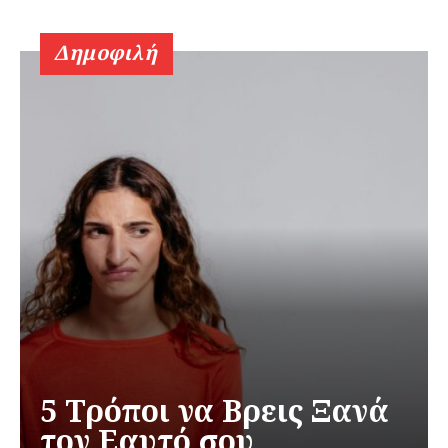
Δημοφιλή
5 Τρόποι να Βρεις Ξανά
τον Εαυτό σου