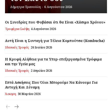
Δήμητρα Τρανούλη
-
6 Αυγούστου 2026
Εγγραφείτε τώρα!
Οι Συνεδρίες που Φοβάσαι ότι θα Είναι «Χάσιμο Χρόνου»
Τροφή για Σκέψη
4 Αυγούστου 2026
Daily Food
Αυτή Είναι η Συνταγή για Τέλεια Κομπούτσα (Kombucha)
Ιδανικές Τροφές
26 Ιουλίου 2026
Σχετικά με εμάς
Αποποίηση Ευθυνών
Η Κρυφή Αλήθεια για τα Υπερ-επεξεργασμένα Τρόφιμα
και την Υγεία μας
Ο λογαριασμός μου
Ιδανικές Τροφές
2 Απριλίου 2026
Επικοινωνία
Επτά Ασκήσεις Που Όλοι Μπορούμε Να Κάνουμε Για
Αντοχή Και Δύναμη
Άσκηση
30 Μαρτίου 2026