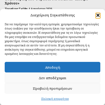
Χρόνου»
Τροφή για Σκέψη
4 Αυγούστου 2026
Διαχείριση Συγκατάθεσης
Αυτή Είναι η Συνταγή για Τέλεια Κομπούτσα
(Kombucha)
Για να παρέχουμε την καλύτερη εμπειρία, χρησιμοποιούμε τεχνολογίες
Ιδανικές Τροφές
26 Ιουλίου 2026
όπως cookies για την αποθήκευση ή/και την πρόσβαση σε
πληροφορίες συσκευών. Η συγκατάθεση για τις εν λόγω τεχνολογίες
θα μας επιτρέψει να επεξεργαστούμε δεδομένα προσωπικού
Εγγραφείτε
χαρακτήρα, όπως συμπεριφορά περιήγησης ή μοναδικά
αναγνωριστικά σε αυτόν τον ιστότοπο. Η μη συγκατάθεση ή η
ανάκληση της συγκατάθεσης, μπορεί να επηρεάσει αρνητικά
ορισμένες λειτουργίες και δυνατότητες.
ΕΓΓΡΑΦΉ
Αποδοχή
Έχω διαβάσει και δέχομαι την
πολιτική απορρήτου
.
Δεν αποδέχομαι
Προβολή προτιμήσεων
Daily Food © 2024 All Rights Reserved. Powered by
Fos
Creative
.
Πολιτική απορρήτου