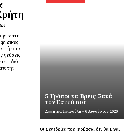
α
 Κρήτη
024
αι γνωστή
ς φυσικές
 αυτή που
ς γεύσεις
ετε. Εδώ
ατά την
5 Τρόποι να Βρεις Ξανά
τον Εαυτό σου
Δήμητρα Τρανούλη
-
6 Αυγούστου 2026
Οι Συνεδρίες που Φοβάσαι ότι θα Είναι