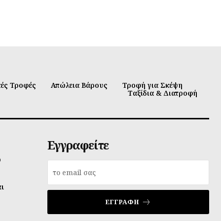
κές Τροφές
Απώλεια Βάρους
Τροφή για Σκέψη
Ταξίδια & Διατροφή
Εγγραφείτε
υ
αι
ΕΓΓΡΑΦΉ