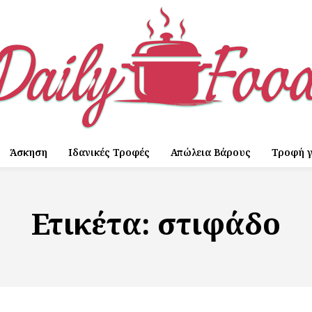
Άσκηση
Ιδανικές Τροφές
Απώλεια Βάρους
Τροφή γ
Ετικέτα:
στιφάδο