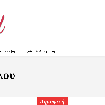
ια Σκέψη
Ταξίδια & Διατροφή
λου
Δημοφιλή