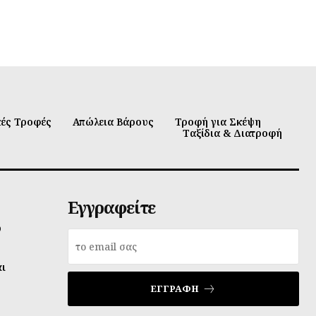
κές Τροφές
Απώλεια Βάρους
Τροφή για Σκέψη
Ταξίδια & Διατροφή
Εγγραφείτε
υ
αι
ΕΓΓΡΑΦΉ