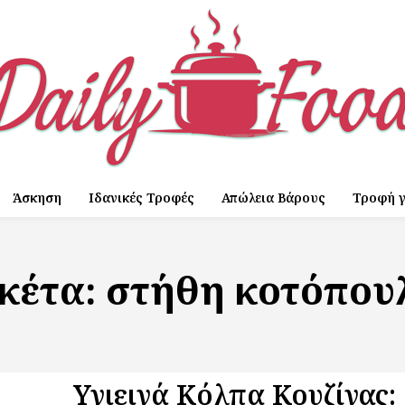
Άσκηση
Ιδανικές Τροφές
Απώλεια Βάρους
Τροφή γ
ικέτα:
στήθη κοτόπου
Υγιεινά Κόλπα Κουζίνας: