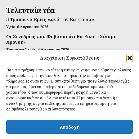
Τελευταία νέα
5 Τρόποι να Βρεις Ξανά τον Εαυτό σου
Υγεία
6 Αυγούστου 2026
Οι Συνεδρίες που Φοβάσαι ότι θα Είναι «Χάσιμο
Χρόνου»
Τροφή για Σκέψη
4 Αυγούστου 2026
Διαχείριση Συγκατάθεσης
Αυτή Είναι η Συνταγή για Τέλεια Κομπούτσα
(Kombucha)
Για να παρέχουμε την καλύτερη εμπειρία, χρησιμοποιούμε τεχνολογίες
Ιδανικές Τροφές
26 Ιουλίου 2026
όπως cookies για την αποθήκευση ή/και την πρόσβαση σε
πληροφορίες συσκευών. Η συγκατάθεση για τις εν λόγω τεχνολογίες
Εγγραφείτε
θα μας επιτρέψει να επεξεργαστούμε δεδομένα προσωπικού
χαρακτήρα, όπως συμπεριφορά περιήγησης ή μοναδικά
αναγνωριστικά σε αυτόν τον ιστότοπο. Η μη συγκατάθεση ή η
ανάκληση της συγκατάθεσης, μπορεί να επηρεάσει αρνητικά
ορισμένες λειτουργίες και δυνατότητες.
ΕΓΓΡΑΦΉ
Αποδοχή