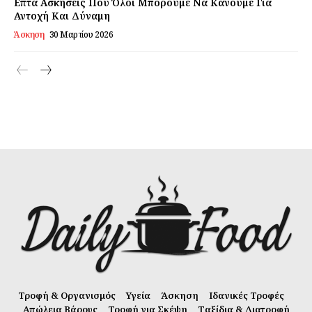
Επτά Ασκήσεις Που Όλοι Μπορούμε Να Κάνουμε Για
Αντοχή Και Δύναμη
Άσκηση
30 Μαρτίου 2026
Τροφή & Οργανισμός
Υγεία
Άσκηση
Ιδανικές Τροφές
Απώλεια Βάρους
Τροφή για Σκέψη
Ταξίδια & Διατροφή