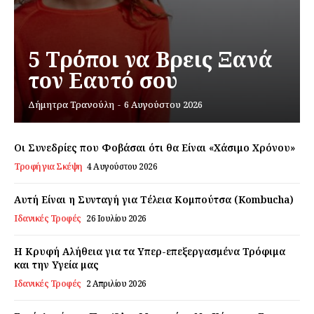
Σχετικά με εμάς
Αποποίηση Ευθυνών
5 Τρόποι να Βρεις Ξανά
Ο λογαριασμός μου
τον Εαυτό σου
Επικοινωνία
Δήμητρα Τρανούλη
-
6 Αυγούστου 2026
Οι Συνεδρίες που Φοβάσαι ότι θα Είναι «Χάσιμο Χρόνου»
Τροφή για Σκέψη
4 Αυγούστου 2026
Αυτή Είναι η Συνταγή για Τέλεια Κομπούτσα (Kombucha)
Ιδανικές Τροφές
26 Ιουλίου 2026
Η Κρυφή Αλήθεια για τα Υπερ-επεξεργασμένα Τρόφιμα
και την Υγεία μας
Ιδανικές Τροφές
2 Απριλίου 2026