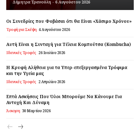
Δήμητρα Τρανούλη
-
6 Αυγούστου 2026
Εγγραφείτε τώρα!
Οι Συνεδρίες που Φοβάσαι ότι θα Είναι «Χάσιμο Χρόνου»
Τροφή για Σκέψη
4 Αυγούστου 2026
Daily Food
Αυτή Είναι η Συνταγή για Τέλεια Κομπούτσα (Kombucha)
Ιδανικές Τροφές
26 Ιουλίου 2026
Σχετικά με εμάς
Η Κρυφή Αλήθεια για τα Υπερ-επεξεργασμένα Τρόφιμα
Αποποίηση Ευθυνών
και την Υγεία μας
Ο λογαριασμός μου
Ιδανικές Τροφές
2 Απριλίου 2026
Επικοινωνία
Επτά Ασκήσεις Που Όλοι Μπορούμε Να Κάνουμε Για
Αντοχή Και Δύναμη
Άσκηση
30 Μαρτίου 2026