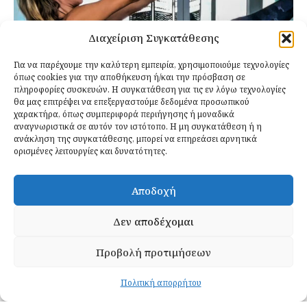
Διαχείριση Συγκατάθεσης
Για να παρέχουμε την καλύτερη εμπειρία, χρησιμοποιούμε τεχνολογίες
όπως cookies για την αποθήκευση ή/και την πρόσβαση σε
πληροφορίες συσκευών. Η συγκατάθεση για τις εν λόγω τεχνολογίες
θα μας επιτρέψει να επεξεργαστούμε δεδομένα προσωπικού
χαρακτήρα, όπως συμπεριφορά περιήγησης ή μοναδικά
αναγνωριστικά σε αυτόν τον ιστότοπο. Η μη συγκατάθεση ή η
Η Άσκηση που Δυναμώνει Όλο το
ανάκληση της συγκατάθεσης, μπορεί να επηρεάσει αρνητικά
Σώμα και Ενισχύει τον Κορμό
ορισμένες λειτουργίες και δυνατότητες.
Σοφία Περδίκη
-
23 Μαρτίου 2025
Άσκηση
Αποδοχή
Το pilates μπορεί πλέον να θεωρηθεί τρόπος ζωής. Η
άσκηση δεν τελειώνει όταν αφήνετε το στρώμα
Δεν αποδέχομαι
γυμναστικής ή το στούντιο που αθλείστε. Αντίθετα,
διδάσκει έναν καλύτερο τρόπο ζωής και κίνησης καθ’
Προβολή προτιμήσεων
όλη την διάρκεια της ημέρας. Με το pilates, αποκτάτε
συνεχή συνειδητοποίηση του τρόπου με τον οποίο
Πολιτική απορρήτου
μεταφέρετε το σώμα σας και εκτελείτε τις...