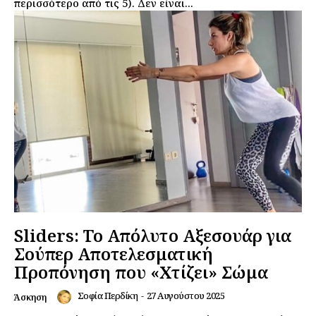
περισσότερο από τις 5). Δεν είναι...
Εγγραφείτε τώρα!
Sliders: Το Απόλυτο Αξεσουάρ για
Σούπερ Αποτελεσματική
Daily Food
Προπόνηση που «Χτίζει» Σώμα
Σχετικά με εμάς
Σοφία Περδίκη
-
27 Αυγούστου 2025
Άσκηση
Αποποίηση Ευθυνών