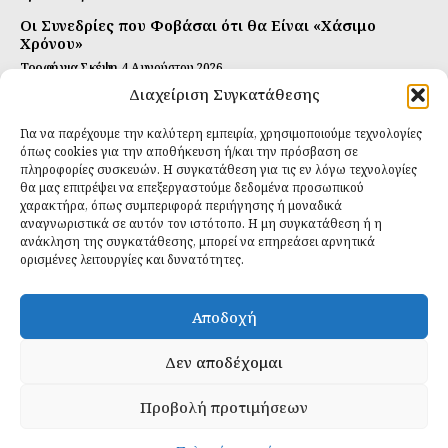
Οι Συνεδρίες που Φοβάσαι ότι θα Είναι «Χάσιμο
Χρόνου»
Τροφή για Σκέψη
4 Αυγούστου 2026
Διαχείριση Συγκατάθεσης
Αυτή Είναι η Συνταγή για Τέλεια Κομπούτσα
(Kombucha)
Για να παρέχουμε την καλύτερη εμπειρία, χρησιμοποιούμε τεχνολογίες
Ιδανικές Τροφές
26 Ιουλίου 2026
όπως cookies για την αποθήκευση ή/και την πρόσβαση σε
πληροφορίες συσκευών. Η συγκατάθεση για τις εν λόγω τεχνολογίες
θα μας επιτρέψει να επεξεργαστούμε δεδομένα προσωπικού
Εγγραφείτε
χαρακτήρα, όπως συμπεριφορά περιήγησης ή μοναδικά
αναγνωριστικά σε αυτόν τον ιστότοπο. Η μη συγκατάθεση ή η
ανάκληση της συγκατάθεσης, μπορεί να επηρεάσει αρνητικά
ορισμένες λειτουργίες και δυνατότητες.
ΕΓΓΡΑΦΉ
Αποδοχή
Έχω διαβάσει και δέχομαι την
πολιτική απορρήτου
.
Δεν αποδέχομαι
Προβολή προτιμήσεων
Daily Food © 2024 All Rights Reserved. Powered by
Fos