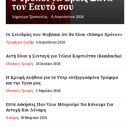
τον Εαυτό σου
Εγγραφείτε τώρα!
Δήμητρα Τρανούλη
-
6 Αυγούστου 2026
Οι Συνεδρίες που Φοβάσαι ότι θα Είναι «Χάσιμο Χρόνου»
Τροφή για Σκέψη
4 Αυγούστου 2026
Daily Food
Αυτή Είναι η Συνταγή για Τέλεια Κομπούτσα (Kombucha)
Σχετικά με εμάς
Ιδανικές Τροφές
26 Ιουλίου 2026
Αποποίηση Ευθυνών
Η Κρυφή Αλήθεια για τα Υπερ-επεξεργασμένα Τρόφιμα
Ο λογαριασμός μου
και την Υγεία μας
Επικοινωνία
Ιδανικές Τροφές
2 Απριλίου 2026
Επτά Ασκήσεις Που Όλοι Μπορούμε Να Κάνουμε Για
Αντοχή Και Δύναμη
Άσκηση
30 Μαρτίου 2026