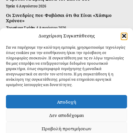
Υγεία
6 Αυγούστου 2026
Οι Συνεδρίες που Φοβάσαι ότι θα Είναι «Χάσιμο
Χρόνου»
Τροφή για Σκέψη
4 Αυγούστου 2026
Διαχείριση Συγκατάθεσης
Αυτή Είναι η Συνταγή για Τέλεια Κομπούτσα
(Kombucha)
Για να παρέχουμε την καλύτερη εμπειρία, χρησιμοποιούμε τεχνολογίες
Ιδανικές Τροφές
26 Ιουλίου 2026
όπως cookies για την αποθήκευση ή/και την πρόσβαση σε
πληροφορίες συσκευών. Η συγκατάθεση για τις εν λόγω τεχνολογίες
θα μας επιτρέψει να επεξεργαστούμε δεδομένα προσωπικού
Εγγραφείτε
χαρακτήρα, όπως συμπεριφορά περιήγησης ή μοναδικά
αναγνωριστικά σε αυτόν τον ιστότοπο. Η μη συγκατάθεση ή η
ανάκληση της συγκατάθεσης, μπορεί να επηρεάσει αρνητικά
ορισμένες λειτουργίες και δυνατότητες.
ΕΓΓΡΑΦΉ
Αποδοχή
Έχω διαβάσει και δέχομαι την
πολιτική απορρήτου
.
Δεν αποδέχομαι
Προβολή προτιμήσεων