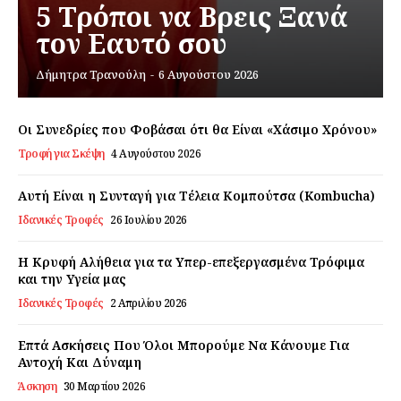
5 Τρόποι να Βρεις Ξανά
τον Εαυτό σου
Εγγραφείτε τώρα!
Δήμητρα Τρανούλη
-
6 Αυγούστου 2026
Οι Συνεδρίες που Φοβάσαι ότι θα Είναι «Χάσιμο Χρόνου»
Daily Food
Τροφή για Σκέψη
4 Αυγούστου 2026
Αυτή Είναι η Συνταγή για Τέλεια Κομπούτσα (Kombucha)
Σχετικά με εμάς
Ιδανικές Τροφές
26 Ιουλίου 2026
Αποποίηση Ευθυνών
Ο λογαριασμός μου
Η Κρυφή Αλήθεια για τα Υπερ-επεξεργασμένα Τρόφιμα
και την Υγεία μας
Επικοινωνία
Ιδανικές Τροφές
2 Απριλίου 2026
Επτά Ασκήσεις Που Όλοι Μπορούμε Να Κάνουμε Για
Αντοχή Και Δύναμη
Άσκηση
30 Μαρτίου 2026