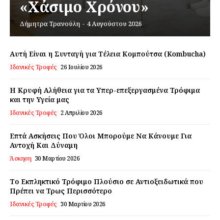
«Χάσιμο Χρόνου»
Δήμητρα Τρανούλη
-
4 Αυγούστου 2026
Εγγραφείτε τώρα!
Αυτή Είναι η Συνταγή για Τέλεια Κομπούτσα (Kombucha)
Ιδανικές Τροφές
26 Ιουλίου 2026
Daily Food
Η Κρυφή Αλήθεια για τα Υπερ-επεξεργασμένα Τρόφιμα
και την Υγεία μας
Σχετικά με εμάς
Ιδανικές Τροφές
2 Απριλίου 2026
Αποποίηση Ευθυνών
Επτά Ασκήσεις Που Όλοι Μπορούμε Να Κάνουμε Για
Ο λογαριασμός μου
Αντοχή Και Δύναμη
Επικοινωνία
Άσκηση
30 Μαρτίου 2026
Το Εκπληκτικό Τρόφιμο Πλούσιο σε Αντιοξειδωτικά που
Πρέπει να Τρως Περισσότερο
Ιδανικές Τροφές
30 Μαρτίου 2026