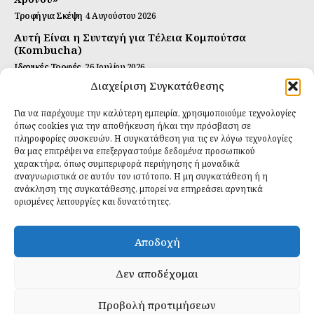
Τροφή για Σκέψη
4 Αυγούστου 2026
Αυτή Είναι η Συνταγή για Τέλεια Κομπούτσα
(Kombucha)
Ιδανικές Τροφές
26 Ιουλίου 2026
Διαχείριση Συγκατάθεσης
Η Κρυφή Αλήθεια για τα Υπερ-επεξεργασμένα
Τρόφιμα και την Υγεία μας
Για να παρέχουμε την καλύτερη εμπειρία, χρησιμοποιούμε τεχνολογίες
Ιδανικές Τροφές
2 Απριλίου 2026
όπως cookies για την αποθήκευση ή/και την πρόσβαση σε
πληροφορίες συσκευών. Η συγκατάθεση για τις εν λόγω τεχνολογίες
θα μας επιτρέψει να επεξεργαστούμε δεδομένα προσωπικού
Εγγραφείτε
χαρακτήρα, όπως συμπεριφορά περιήγησης ή μοναδικά
αναγνωριστικά σε αυτόν τον ιστότοπο. Η μη συγκατάθεση ή η
ανάκληση της συγκατάθεσης, μπορεί να επηρεάσει αρνητικά
ορισμένες λειτουργίες και δυνατότητες.
ΕΓΓΡΑΦΉ
Αποδοχή
Έχω διαβάσει και δέχομαι την
πολιτική απορρήτου
.
Δεν αποδέχομαι
Προβολή προτιμήσεων