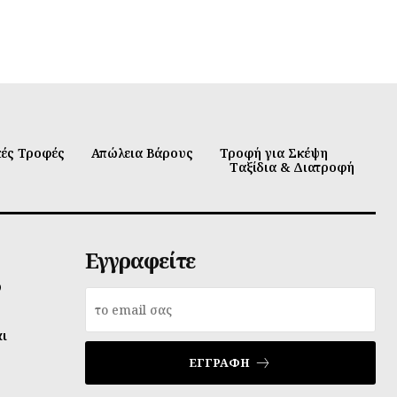
κές Τροφές
Απώλεια Βάρους
Τροφή για Σκέψη
Ταξίδια & Διατροφή
Εγγραφείτε
υ
αι
ΕΓΓΡΑΦΉ