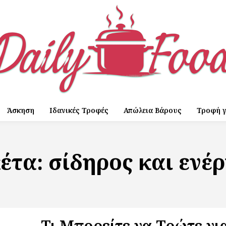
Άσκηση
Ιδανικές Τροφές
Απώλεια Βάρους
Τροφή γ
κέτα:
σίδηρος και ενέρ
Τι Μπορείτε να Τρώτε γι