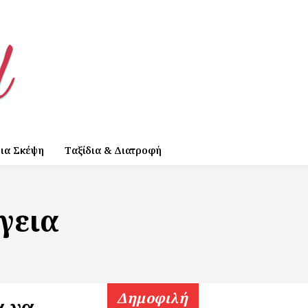
ια Σκέψη
Ταξίδια & Διατροφή
γεια
Δημοφιλή
α να