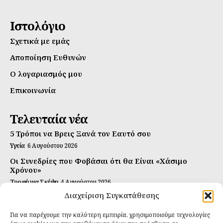
Ιστολόγιο
Σχετικά με εμάς
Αποποίηση Ευθυνών
Ο λογαριασμός μου
Επικοινωνία
Τελευταία νέα
5 Τρόποι να Βρεις Ξανά τον Εαυτό σου
Υγεία
6 Αυγούστου 2026
Οι Συνεδρίες που Φοβάσαι ότι θα Είναι «Χάσιμο
Χρόνου»
Τροφή για Σκέψη
4 Αυγούστου 2026
Διαχείριση Συγκατάθεσης
Αυτή Είναι η Συνταγή για Τέλεια Κομπούτσα
(Kombucha)
Για να παρέχουμε την καλύτερη εμπειρία, χρησιμοποιούμε τεχνολογίες
Ιδανικές Τροφές
26 Ιουλίου 2026