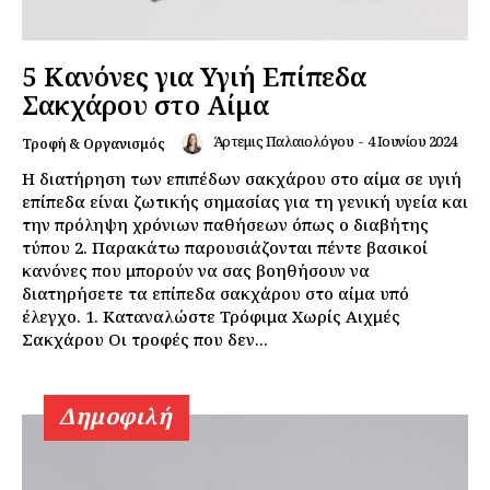
5 Κανόνες για Υγιή Επίπεδα
Daily Food
Σακχάρου στο Αίμα
Άρτεμις Παλαιολόγου
-
4 Ιουνίου 2024
Τροφή & Οργανισμός
Σχετικά με εμάς
Η διατήρηση των επιπέδων σακχάρου στο αίμα σε υγιή
Αποποίηση Ευθυνών
επίπεδα είναι ζωτικής σημασίας για τη γενική υγεία και
Ο λογαριασμός μου
την πρόληψη χρόνιων παθήσεων όπως ο διαβήτης
τύπου 2. Παρακάτω παρουσιάζονται πέντε βασικοί
Επικοινωνία
κανόνες που μπορούν να σας βοηθήσουν να
διατηρήσετε τα επίπεδα σακχάρου στο αίμα υπό
έλεγχο. 1. Καταναλώστε Τρόφιμα Χωρίς Αιχμές
Σακχάρου Οι τροφές που δεν...
Δημοφιλή