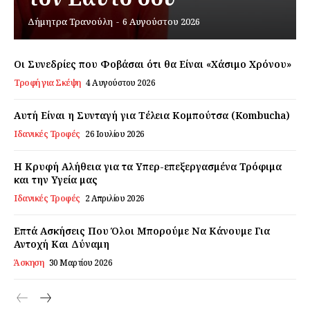
Δήμητρα Τρανούλη
-
6 Αυγούστου 2026
Εγγραφείτε τώρα!
Οι Συνεδρίες που Φοβάσαι ότι θα Είναι «Χάσιμο Χρόνου»
Τροφή για Σκέψη
4 Αυγούστου 2026
Daily Food
Αυτή Είναι η Συνταγή για Τέλεια Κομπούτσα (Kombucha)
Ιδανικές Τροφές
26 Ιουλίου 2026
Σχετικά με εμάς
Αποποίηση Ευθυνών
Η Κρυφή Αλήθεια για τα Υπερ-επεξεργασμένα Τρόφιμα
Ο λογαριασμός μου
και την Υγεία μας
Ιδανικές Τροφές
2 Απριλίου 2026
Επικοινωνία
Επτά Ασκήσεις Που Όλοι Μπορούμε Να Κάνουμε Για
Αντοχή Και Δύναμη
Άσκηση
30 Μαρτίου 2026