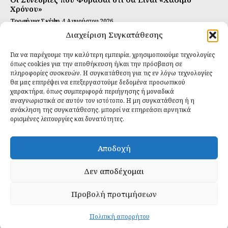
Χρόνου»
Τροφή για Σκέψη
4 Αυγούστου 2026
Διαχείριση Συγκατάθεσης
Αυτή Είναι η Συνταγή για Τέλεια Κομπούτσα
(Kombucha)
Για να παρέχουμε την καλύτερη εμπειρία, χρησιμοποιούμε τεχνολογίες
Ιδανικές Τροφές
26 Ιουλίου 2026
όπως cookies για την αποθήκευση ή/και την πρόσβαση σε
πληροφορίες συσκευών. Η συγκατάθεση για τις εν λόγω τεχνολογίες
θα μας επιτρέψει να επεξεργαστούμε δεδομένα προσωπικού
Εγγραφείτε
χαρακτήρα, όπως συμπεριφορά περιήγησης ή μοναδικά
αναγνωριστικά σε αυτόν τον ιστότοπο. Η μη συγκατάθεση ή η
ανάκληση της συγκατάθεσης, μπορεί να επηρεάσει αρνητικά
ορισμένες λειτουργίες και δυνατότητες.
ΕΓΓΡΑΦΉ
Αποδοχή
Έχω διαβάσει και δέχομαι την
πολιτική απορρήτου
.
Δεν αποδέχομαι
Προβολή προτιμήσεων
Daily Food © 2024 All Rights Reserved. Powered by
Fos
Creative
.
Πολιτική απορρήτου