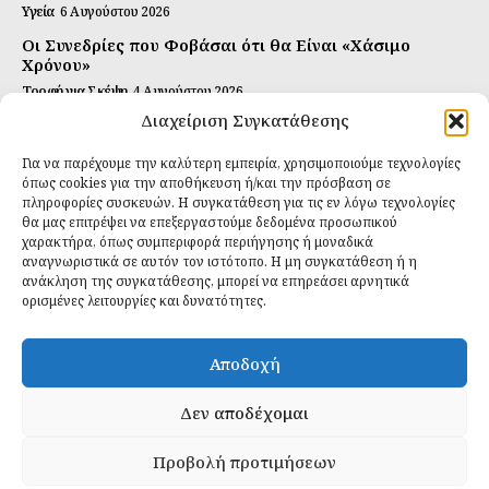
Υγεία
6 Αυγούστου 2026
Οι Συνεδρίες που Φοβάσαι ότι θα Είναι «Χάσιμο
Χρόνου»
Τροφή για Σκέψη
4 Αυγούστου 2026
Διαχείριση Συγκατάθεσης
Αυτή Είναι η Συνταγή για Τέλεια Κομπούτσα
(Kombucha)
Για να παρέχουμε την καλύτερη εμπειρία, χρησιμοποιούμε τεχνολογίες
Ιδανικές Τροφές
26 Ιουλίου 2026
όπως cookies για την αποθήκευση ή/και την πρόσβαση σε
πληροφορίες συσκευών. Η συγκατάθεση για τις εν λόγω τεχνολογίες
θα μας επιτρέψει να επεξεργαστούμε δεδομένα προσωπικού
Εγγραφείτε
χαρακτήρα, όπως συμπεριφορά περιήγησης ή μοναδικά
αναγνωριστικά σε αυτόν τον ιστότοπο. Η μη συγκατάθεση ή η
ανάκληση της συγκατάθεσης, μπορεί να επηρεάσει αρνητικά
ορισμένες λειτουργίες και δυνατότητες.
ΕΓΓΡΑΦΉ
Αποδοχή
Έχω διαβάσει και δέχομαι την
πολιτική απορρήτου
.
Δεν αποδέχομαι
Προβολή προτιμήσεων