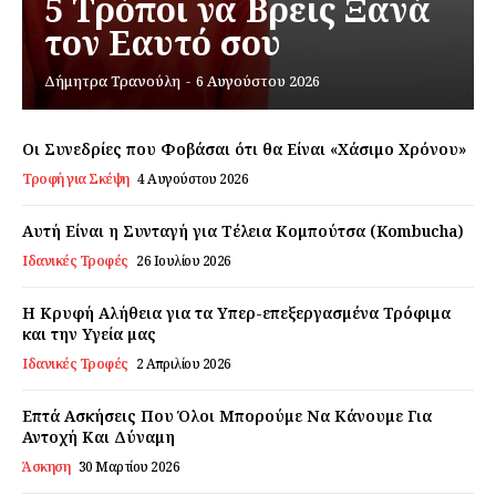
5 Τρόποι να Βρεις Ξανά
τον Εαυτό σου
Εγγραφείτε τώρα!
Δήμητρα Τρανούλη
-
6 Αυγούστου 2026
Οι Συνεδρίες που Φοβάσαι ότι θα Είναι «Χάσιμο Χρόνου»
Τροφή για Σκέψη
4 Αυγούστου 2026
Daily Food
Αυτή Είναι η Συνταγή για Τέλεια Κομπούτσα (Kombucha)
Σχετικά με εμάς
Ιδανικές Τροφές
26 Ιουλίου 2026
Αποποίηση Ευθυνών
Ο λογαριασμός μου
Η Κρυφή Αλήθεια για τα Υπερ-επεξεργασμένα Τρόφιμα
και την Υγεία μας
Επικοινωνία
Ιδανικές Τροφές
2 Απριλίου 2026
Επτά Ασκήσεις Που Όλοι Μπορούμε Να Κάνουμε Για
Αντοχή Και Δύναμη
Άσκηση
30 Μαρτίου 2026