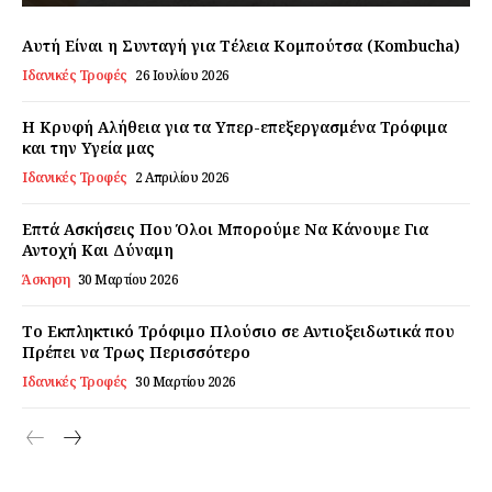
Εγγραφείτε τώρα!
Αυτή Είναι η Συνταγή για Τέλεια Κομπούτσα (Kombucha)
Ιδανικές Τροφές
26 Ιουλίου 2026
Η Κρυφή Αλήθεια για τα Υπερ-επεξεργασμένα Τρόφιμα
και την Υγεία μας
Daily Food
Ιδανικές Τροφές
2 Απριλίου 2026
Σχετικά με εμάς
Επτά Ασκήσεις Που Όλοι Μπορούμε Να Κάνουμε Για
Αποποίηση Ευθυνών
Αντοχή Και Δύναμη
Ο λογαριασμός μου
Άσκηση
30 Μαρτίου 2026
Επικοινωνία
Το Εκπληκτικό Τρόφιμο Πλούσιο σε Αντιοξειδωτικά που
Πρέπει να Τρως Περισσότερο
Ιδανικές Τροφές
30 Μαρτίου 2026