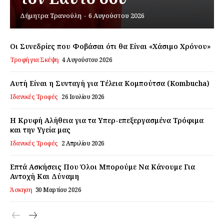
Δήμητρα Τρανούλη
-
6 Αυγούστου 2026
Εγγραφείτε τώρα!
Οι Συνεδρίες που Φοβάσαι ότι θα Είναι «Χάσιμο Χρόνου»
Τροφή για Σκέψη
4 Αυγούστου 2026
Daily Food
Αυτή Είναι η Συνταγή για Τέλεια Κομπούτσα (Kombucha)
Ιδανικές Τροφές
26 Ιουλίου 2026
Σχετικά με εμάς
Αποποίηση Ευθυνών
Η Κρυφή Αλήθεια για τα Υπερ-επεξεργασμένα Τρόφιμα
Ο λογαριασμός μου
και την Υγεία μας
Ιδανικές Τροφές
2 Απριλίου 2026
Επικοινωνία
Επτά Ασκήσεις Που Όλοι Μπορούμε Να Κάνουμε Για
Αντοχή Και Δύναμη
Άσκηση
30 Μαρτίου 2026