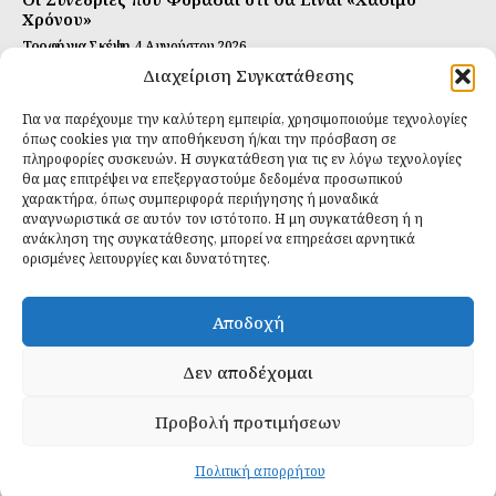
Χρόνου»
Τροφή για Σκέψη
4 Αυγούστου 2026
Διαχείριση Συγκατάθεσης
Αυτή Είναι η Συνταγή για Τέλεια Κομπούτσα
(Kombucha)
Για να παρέχουμε την καλύτερη εμπειρία, χρησιμοποιούμε τεχνολογίες
Ιδανικές Τροφές
26 Ιουλίου 2026
όπως cookies για την αποθήκευση ή/και την πρόσβαση σε
πληροφορίες συσκευών. Η συγκατάθεση για τις εν λόγω τεχνολογίες
θα μας επιτρέψει να επεξεργαστούμε δεδομένα προσωπικού
Εγγραφείτε
χαρακτήρα, όπως συμπεριφορά περιήγησης ή μοναδικά
αναγνωριστικά σε αυτόν τον ιστότοπο. Η μη συγκατάθεση ή η
ανάκληση της συγκατάθεσης, μπορεί να επηρεάσει αρνητικά
ορισμένες λειτουργίες και δυνατότητες.
ΕΓΓΡΑΦΉ
Αποδοχή
Έχω διαβάσει και δέχομαι την
πολιτική απορρήτου
.
Δεν αποδέχομαι
Προβολή προτιμήσεων
Daily Food © 2024 All Rights Reserved. Powered by
Fos
Creative
.
Πολιτική απορρήτου