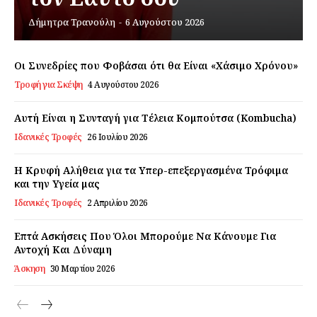
Δήμητρα Τρανούλη
-
6 Αυγούστου 2026
Εγγραφείτε τώρα!
Οι Συνεδρίες που Φοβάσαι ότι θα Είναι «Χάσιμο Χρόνου»
Τροφή για Σκέψη
4 Αυγούστου 2026
Daily Food
Αυτή Είναι η Συνταγή για Τέλεια Κομπούτσα (Kombucha)
Ιδανικές Τροφές
26 Ιουλίου 2026
Σχετικά με εμάς
Αποποίηση Ευθυνών
Η Κρυφή Αλήθεια για τα Υπερ-επεξεργασμένα Τρόφιμα
Ο λογαριασμός μου
και την Υγεία μας
Ιδανικές Τροφές
2 Απριλίου 2026
Επικοινωνία
Επτά Ασκήσεις Που Όλοι Μπορούμε Να Κάνουμε Για
Αντοχή Και Δύναμη
Άσκηση
30 Μαρτίου 2026