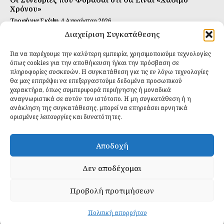
Χρόνου»
Τροφή για Σκέψη
4 Αυγούστου 2026
Διαχείριση Συγκατάθεσης
Αυτή Είναι η Συνταγή για Τέλεια Κομπούτσα
(Kombucha)
Για να παρέχουμε την καλύτερη εμπειρία, χρησιμοποιούμε τεχνολογίες
Ιδανικές Τροφές
26 Ιουλίου 2026
όπως cookies για την αποθήκευση ή/και την πρόσβαση σε
πληροφορίες συσκευών. Η συγκατάθεση για τις εν λόγω τεχνολογίες
θα μας επιτρέψει να επεξεργαστούμε δεδομένα προσωπικού
Εγγραφείτε
χαρακτήρα, όπως συμπεριφορά περιήγησης ή μοναδικά
αναγνωριστικά σε αυτόν τον ιστότοπο. Η μη συγκατάθεση ή η
ανάκληση της συγκατάθεσης, μπορεί να επηρεάσει αρνητικά
ορισμένες λειτουργίες και δυνατότητες.
ΕΓΓΡΑΦΉ
Αποδοχή
Έχω διαβάσει και δέχομαι την
πολιτική απορρήτου
.
Δεν αποδέχομαι
Προβολή προτιμήσεων
Daily Food © 2024 All Rights Reserved. Powered by
Fos
Creative
.
Πολιτική απορρήτου