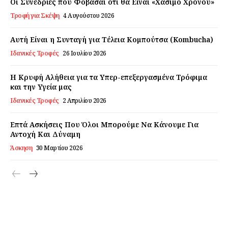
Οι Συνεδρίες που Φοβάσαι ότι θα Είναι «Χάσιμο Χρόνου»
Τροφή για Σκέψη
4 Αυγούστου 2026
Αυτή Είναι η Συνταγή για Τέλεια Κομπούτσα (Kombucha)
Daily Food
Ιδανικές Τροφές
26 Ιουλίου 2026
Η Κρυφή Αλήθεια για τα Υπερ-επεξεργασμένα Τρόφιμα
Σχετικά με εμάς
και την Υγεία μας
Αποποίηση Ευθυνών
Ιδανικές Τροφές
2 Απριλίου 2026
Ο λογαριασμός μου
Επτά Ασκήσεις Που Όλοι Μπορούμε Να Κάνουμε Για
Επικοινωνία
Αντοχή Και Δύναμη
Άσκηση
30 Μαρτίου 2026