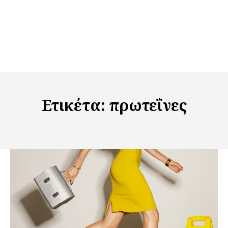
Ετικέτα:
πρωτεΐνες