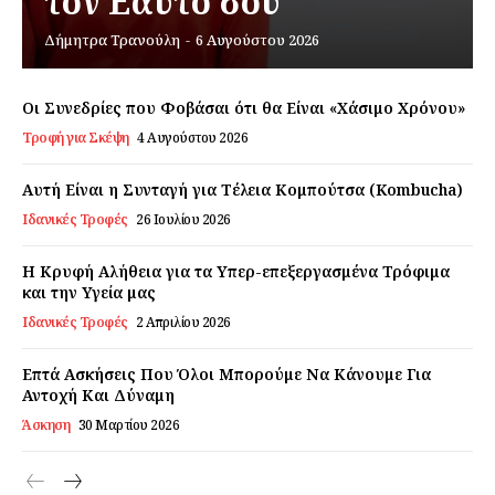
τον Εαυτό σου
Δήμητρα Τρανούλη
-
6 Αυγούστου 2026
Εγγραφείτε τώρα!
Οι Συνεδρίες που Φοβάσαι ότι θα Είναι «Χάσιμο Χρόνου»
Τροφή για Σκέψη
4 Αυγούστου 2026
Daily Food
Αυτή Είναι η Συνταγή για Τέλεια Κομπούτσα (Kombucha)
Ιδανικές Τροφές
26 Ιουλίου 2026
Σχετικά με εμάς
Αποποίηση Ευθυνών
Η Κρυφή Αλήθεια για τα Υπερ-επεξεργασμένα Τρόφιμα
Ο λογαριασμός μου
και την Υγεία μας
Επικοινωνία
Ιδανικές Τροφές
2 Απριλίου 2026
Επτά Ασκήσεις Που Όλοι Μπορούμε Να Κάνουμε Για
Αντοχή Και Δύναμη
Άσκηση
30 Μαρτίου 2026