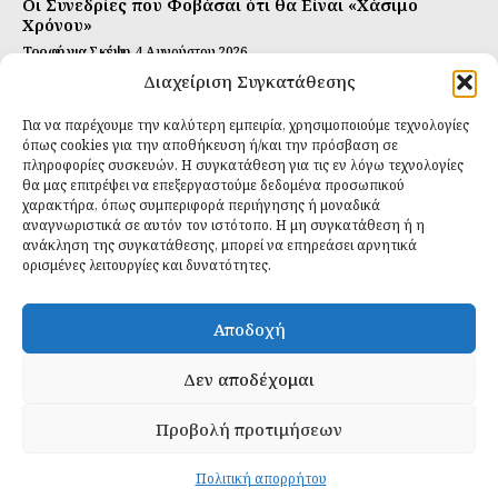
Οι Συνεδρίες που Φοβάσαι ότι θα Είναι «Χάσιμο
Χρόνου»
Τροφή για Σκέψη
4 Αυγούστου 2026
Διαχείριση Συγκατάθεσης
Αυτή Είναι η Συνταγή για Τέλεια Κομπούτσα
(Kombucha)
Για να παρέχουμε την καλύτερη εμπειρία, χρησιμοποιούμε τεχνολογίες
Ιδανικές Τροφές
26 Ιουλίου 2026
όπως cookies για την αποθήκευση ή/και την πρόσβαση σε
πληροφορίες συσκευών. Η συγκατάθεση για τις εν λόγω τεχνολογίες
θα μας επιτρέψει να επεξεργαστούμε δεδομένα προσωπικού
Εγγραφείτε
χαρακτήρα, όπως συμπεριφορά περιήγησης ή μοναδικά
αναγνωριστικά σε αυτόν τον ιστότοπο. Η μη συγκατάθεση ή η
ανάκληση της συγκατάθεσης, μπορεί να επηρεάσει αρνητικά
ορισμένες λειτουργίες και δυνατότητες.
ΕΓΓΡΑΦΉ
Αποδοχή
Έχω διαβάσει και δέχομαι την
πολιτική απορρήτου
.
Δεν αποδέχομαι
Προβολή προτιμήσεων
Daily Food © 2024 All Rights Reserved. Powered by
Fos
Creative
.
Πολιτική απορρήτου