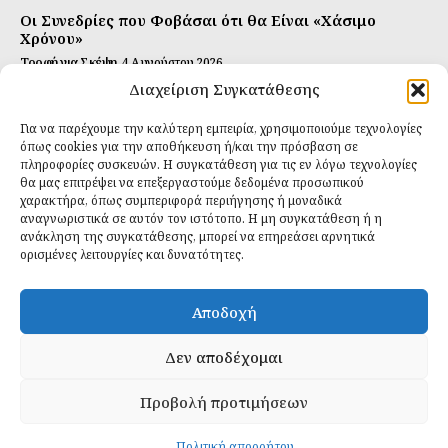
Οι Συνεδρίες που Φοβάσαι ότι θα Είναι «Χάσιμο
Χρόνου»
Τροφή για Σκέψη
4 Αυγούστου 2026
Διαχείριση Συγκατάθεσης
Αυτή Είναι η Συνταγή για Τέλεια Κομπούτσα
(Kombucha)
Για να παρέχουμε την καλύτερη εμπειρία, χρησιμοποιούμε τεχνολογίες
Ιδανικές Τροφές
26 Ιουλίου 2026
όπως cookies για την αποθήκευση ή/και την πρόσβαση σε
πληροφορίες συσκευών. Η συγκατάθεση για τις εν λόγω τεχνολογίες
θα μας επιτρέψει να επεξεργαστούμε δεδομένα προσωπικού
Εγγραφείτε
χαρακτήρα, όπως συμπεριφορά περιήγησης ή μοναδικά
αναγνωριστικά σε αυτόν τον ιστότοπο. Η μη συγκατάθεση ή η
ανάκληση της συγκατάθεσης, μπορεί να επηρεάσει αρνητικά
ορισμένες λειτουργίες και δυνατότητες.
ΕΓΓΡΑΦΉ
Αποδοχή
Έχω διαβάσει και δέχομαι την
πολιτική απορρήτου
.
Δεν αποδέχομαι
Προβολή προτιμήσεων
Daily Food © 2024 All Rights Reserved. Powered by
Fos
Creative
.
Πολιτική απορρήτου