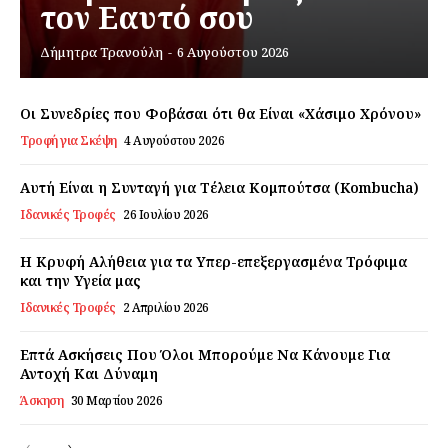
τον Εαυτό σου
Δήμητρα Τρανούλη
-
6 Αυγούστου 2026
Εγγραφείτε τώρα!
Οι Συνεδρίες που Φοβάσαι ότι θα Είναι «Χάσιμο Χρόνου»
Τροφή για Σκέψη
4 Αυγούστου 2026
Daily Food
Αυτή Είναι η Συνταγή για Τέλεια Κομπούτσα (Kombucha)
Σχετικά με εμάς
Ιδανικές Τροφές
26 Ιουλίου 2026
Αποποίηση Ευθυνών
Η Κρυφή Αλήθεια για τα Υπερ-επεξεργασμένα Τρόφιμα
Ο λογαριασμός μου
και την Υγεία μας
Επικοινωνία
Ιδανικές Τροφές
2 Απριλίου 2026
Επτά Ασκήσεις Που Όλοι Μπορούμε Να Κάνουμε Για
Αντοχή Και Δύναμη
Άσκηση
30 Μαρτίου 2026