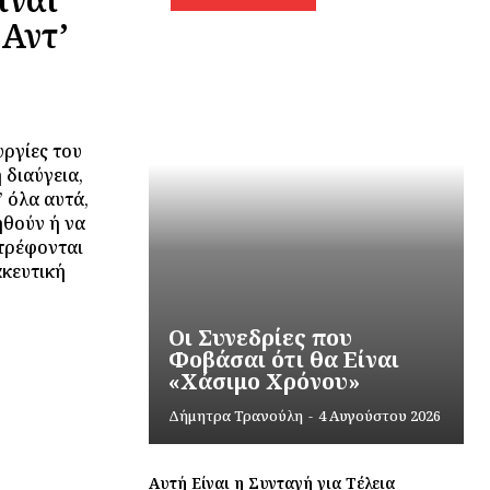
 Αντ’
υργίες του
 διαύγεια,
’ όλα αυτά,
ηθούν ή να
τρέφονται
ακευτική
Οι Συνεδρίες που
Φοβάσαι ότι θα Είναι
«Χάσιμο Χρόνου»
Δήμητρα Τρανούλη
-
4 Αυγούστου 2026
Αυτή Είναι η Συνταγή για Τέλεια