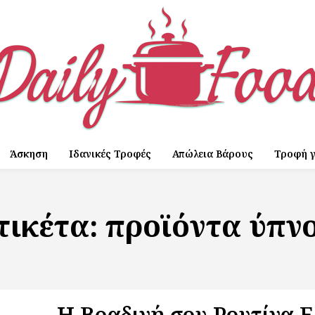
Άσκηση
Ιδανικές Τροφές
Απώλεια Βάρους
Τροφή γ
τικέτα:
προϊόντα ύπν
Η Βραδινή σου Ρουτίνα Ε