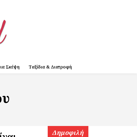
ια Σκέψη
Ταξίδια & Διατροφή
ου
Δημοφιλή
ίναι