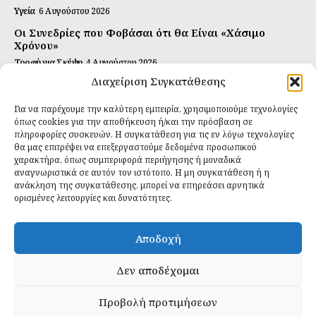
Υγεία
6 Αυγούστου 2026
Οι Συνεδρίες που Φοβάσαι ότι θα Είναι «Χάσιμο
Χρόνου»
Τροφή για Σκέψη
4 Αυγούστου 2026
Διαχείριση Συγκατάθεσης
Αυτή Είναι η Συνταγή για Τέλεια Κομπούτσα
(Kombucha)
Για να παρέχουμε την καλύτερη εμπειρία, χρησιμοποιούμε τεχνολογίες
Ιδανικές Τροφές
26 Ιουλίου 2026
όπως cookies για την αποθήκευση ή/και την πρόσβαση σε
πληροφορίες συσκευών. Η συγκατάθεση για τις εν λόγω τεχνολογίες
θα μας επιτρέψει να επεξεργαστούμε δεδομένα προσωπικού
Εγγραφείτε
χαρακτήρα, όπως συμπεριφορά περιήγησης ή μοναδικά
αναγνωριστικά σε αυτόν τον ιστότοπο. Η μη συγκατάθεση ή η
ανάκληση της συγκατάθεσης, μπορεί να επηρεάσει αρνητικά
ορισμένες λειτουργίες και δυνατότητες.
ΕΓΓΡΑΦΉ
Αποδοχή
Έχω διαβάσει και δέχομαι την
πολιτική απορρήτου
.
Δεν αποδέχομαι
Προβολή προτιμήσεων