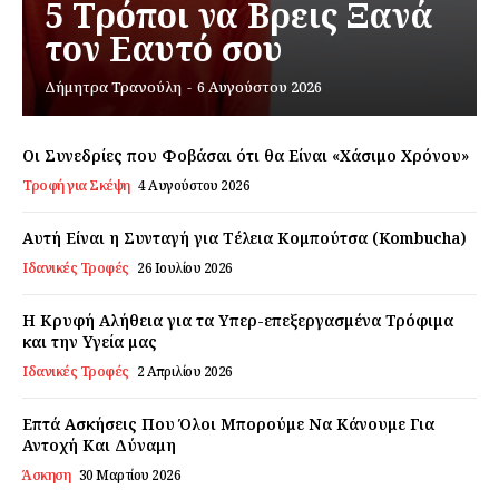
5 Τρόποι να Βρεις Ξανά
τον Εαυτό σου
Εγγραφείτε τώρα!
Δήμητρα Τρανούλη
-
6 Αυγούστου 2026
Οι Συνεδρίες που Φοβάσαι ότι θα Είναι «Χάσιμο Χρόνου»
Τροφή για Σκέψη
4 Αυγούστου 2026
Daily Food
Αυτή Είναι η Συνταγή για Τέλεια Κομπούτσα (Kombucha)
Σχετικά με εμάς
Ιδανικές Τροφές
26 Ιουλίου 2026
Αποποίηση Ευθυνών
Ο λογαριασμός μου
Η Κρυφή Αλήθεια για τα Υπερ-επεξεργασμένα Τρόφιμα
και την Υγεία μας
Επικοινωνία
Ιδανικές Τροφές
2 Απριλίου 2026
Επτά Ασκήσεις Που Όλοι Μπορούμε Να Κάνουμε Για
Αντοχή Και Δύναμη
Άσκηση
30 Μαρτίου 2026