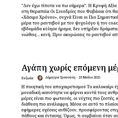
"Δεν έχω τίποτα να πω σήμερα". Η Κρυφή Αξία
στη Θεραπεία Οι Συνεδρίες που Φοβάσαι ότι θα
«Χάσιμο Χρόνου», συχνά Είναι οι Πιο Σημαντικές
μέρα του ραντεβού με τον ψυχολόγο ή τον coac
εβδομάδα κύλησε ήρεμα, δεν υπήρξαν δράματα,
νιώθεις... κενή. Πριν ακυρώσεις το ραντεβού απ
Αγάπη χωρίς επόμενη μ
Δήμητρα Τρανούλη
-
29 Μαΐου 2025
Ευζωία
Η ποιητική του αποχαιρετισμού Το καλοκαίρι έχ
μοναδική ικανότητα να φέρνει κοντά τους ανθ
μέρες είναι πιο φωτεινές, οι νύχτες πιο ζεστές, 
διάθεση πιο ανάλαφρη. Μέσα σε αυτό το πλαίσι
εφήμερες σχέσεις ανθίζουν, προσφέροντας στι
πάθους και έντασης. Όμως, τι συμβαίνει όταν αυ