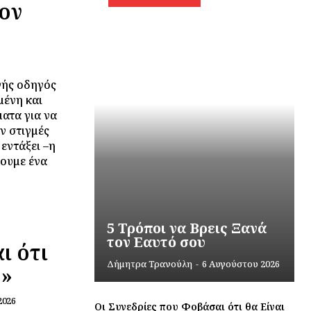
τον
νής οδηγός
μένη και
ματα για να
εντάξει –η
θουμε ένα
5 Τρόποι να Βρεις Ξανά
τον Εαυτό σου
ι ότι
Δήμητρα Τρανούλη
-
6 Αυγούστου 2026
υ»
2026
Οι Συνεδρίες που Φοβάσαι ότι θα Είναι