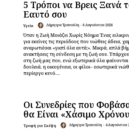
5 Τρόποι να Βρεις Ξανά 
Εαυτό σου
Δήμητρα Τρανούλη
-
6 Αυγούστου 2026
Υγεία
Όταν η Ζωή Μοιάζει Χωρίς Νόημα Ένας ειλικρι
για εκείνες τις περιόδους που νιώθεις άδεια, χα
αναρωτιέσαι «γιατί όλα αυτά;». Μικρά, απλά βή
ανακτήσεις τη σύνδεση με τη ζωή σου. Υπάρχουν στιγμές
στη ζωή μας που, ενώ εξωτερικά όλα φαίνονται 
δουλειά, η οικογένεια, οι φίλοι– εσωτερικά νιώ
περίεργο κενό....
Οι Συνεδρίες που Φοβάσα
θα Είναι «Χάσιμο Χρόνο
Δήμητρα Τρανούλη
-
4 Αυγούστου 
Τροφή για Σκέψη