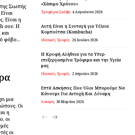
«Χάσιμο Χρόνου»
 της Σιωπής
Τροφή για Σκέψη
4 Αυγούστου 2026
 Είναι
. Είναι η
h σου. Η
Αυτή Είναι η Συνταγή για Τέλεια
Κομπούτσα (Kombucha)
 και
ό φόβο...
Ιδανικές Τροφές
26 Ιουλίου 2026
Η Κρυφή Αλήθεια για τα Υπερ-
επεξεργασμένα Τρόφιμα και την Υγεία
μας
έρα
Ιδανικές Τροφές
2 Απριλίου 2026
Επτά Ασκήσεις Που Όλοι Μπορούμε Να
Κάνουμε Για Αντοχή Και Δύναμη
ει μια
Άσκηση
30 Μαρτίου 2026
ρώπους. Οι
και η
ο, οι
γμές
τές οι