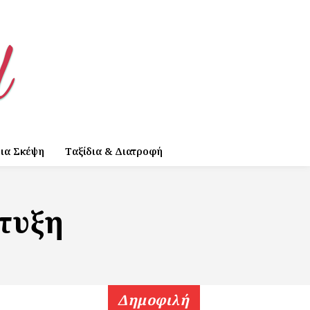
ια Σκέψη
Ταξίδια & Διατροφή
τυξη
Δημοφιλή