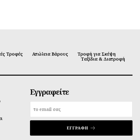
κές Τροφές
Απώλεια Βάρους
Τροφή για Σκέψη
Ταξίδια & Διατροφή
Εγγραφείτε
υ
αι
ΕΓΓΡΑΦΉ