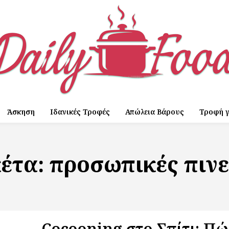
Άσκηση
Ιδανικές Τροφές
Απώλεια Βάρους
Τροφή γ
κέτα:
προσωπικές πινε
Cocooning στο Σπίτι: Πώ