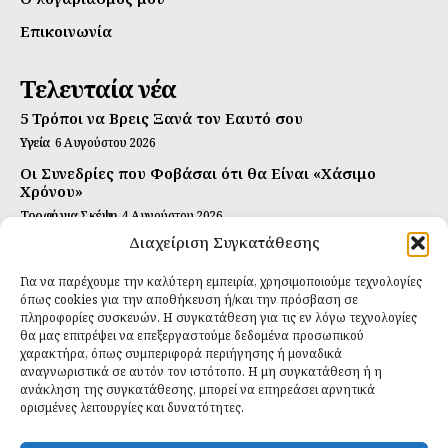
Επικοινωνία
Τελευταία νέα
5 Τρόποι να Βρεις Ξανά τον Εαυτό σου
Υγεία
6 Αυγούστου 2026
Οι Συνεδρίες που Φοβάσαι ότι θα Είναι «Χάσιμο
Χρόνου»
Τροφή για Σκέψη
4 Αυγούστου 2026
Διαχείριση Συγκατάθεσης
Αυτή Είναι η Συνταγή για Τέλεια Κομπούτσα
(Kombucha)
Για να παρέχουμε την καλύτερη εμπειρία, χρησιμοποιούμε τεχνολογίες
Ιδανικές Τροφές
26 Ιουλίου 2026
όπως cookies για την αποθήκευση ή/και την πρόσβαση σε
πληροφορίες συσκευών. Η συγκατάθεση για τις εν λόγω τεχνολογίες
Εγγραφείτε
θα μας επιτρέψει να επεξεργαστούμε δεδομένα προσωπικού
χαρακτήρα, όπως συμπεριφορά περιήγησης ή μοναδικά
αναγνωριστικά σε αυτόν τον ιστότοπο. Η μη συγκατάθεση ή η
ανάκληση της συγκατάθεσης, μπορεί να επηρεάσει αρνητικά
ορισμένες λειτουργίες και δυνατότητες.