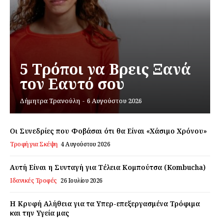
Daily Food
Σχετικά με εμάς
Αποποίηση Ευθυνών
Ο λογαριασμός μου
5 Τρόποι να Βρεις Ξανά
Επικοινωνία
τον Εαυτό σου
Δήμητρα Τρανούλη
-
6 Αυγούστου 2026
Οι Συνεδρίες που Φοβάσαι ότι θα Είναι «Χάσιμο Χρόνου»
Τροφή για Σκέψη
4 Αυγούστου 2026
Αυτή Είναι η Συνταγή για Τέλεια Κομπούτσα (Kombucha)
Ιδανικές Τροφές
26 Ιουλίου 2026
Η Κρυφή Αλήθεια για τα Υπερ-επεξεργασμένα Τρόφιμα
και την Υγεία μας