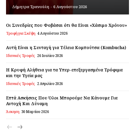
Δήμητρα Τρανούλη
-
6 Αυγούστου 2026
Εγγραφείτε τώρα!
Οι Συνεδρίες που Φοβάσαι ότι θα Είναι «Χάσιμο Χρόνου»
Τροφή για Σκέψη
4 Αυγούστου 2026
Daily Food
Αυτή Είναι η Συνταγή για Τέλεια Κομπούτσα (Kombucha)
Ιδανικές Τροφές
26 Ιουλίου 2026
Σχετικά με εμάς
Αποποίηση Ευθυνών
Η Κρυφή Αλήθεια για τα Υπερ-επεξεργασμένα Τρόφιμα
και την Υγεία μας
Ο λογαριασμός μου
Ιδανικές Τροφές
2 Απριλίου 2026
Επικοινωνία
Επτά Ασκήσεις Που Όλοι Μπορούμε Να Κάνουμε Για
Αντοχή Και Δύναμη
Άσκηση
30 Μαρτίου 2026