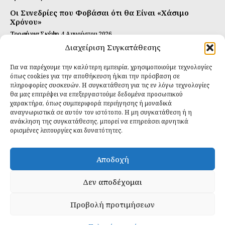
Οι Συνεδρίες που Φοβάσαι ότι θα Είναι «Χάσιμο
Χρόνου»
Τροφή για Σκέψη
4 Αυγούστου 2026
Διαχείριση Συγκατάθεσης
Αυτή Είναι η Συνταγή για Τέλεια Κομπούτσα
(Kombucha)
Για να παρέχουμε την καλύτερη εμπειρία, χρησιμοποιούμε τεχνολογίες
Ιδανικές Τροφές
26 Ιουλίου 2026
όπως cookies για την αποθήκευση ή/και την πρόσβαση σε
πληροφορίες συσκευών. Η συγκατάθεση για τις εν λόγω τεχνολογίες
θα μας επιτρέψει να επεξεργαστούμε δεδομένα προσωπικού
Εγγραφείτε
χαρακτήρα, όπως συμπεριφορά περιήγησης ή μοναδικά
αναγνωριστικά σε αυτόν τον ιστότοπο. Η μη συγκατάθεση ή η
ανάκληση της συγκατάθεσης, μπορεί να επηρεάσει αρνητικά
ορισμένες λειτουργίες και δυνατότητες.
ΕΓΓΡΑΦΉ
Αποδοχή
Έχω διαβάσει και δέχομαι την
πολιτική απορρήτου
.
Δεν αποδέχομαι
Προβολή προτιμήσεων
Daily Food © 2024 All Rights Reserved. Powered by
Fos