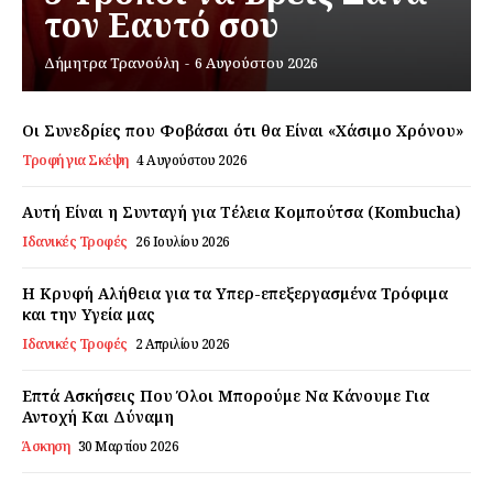
τον Εαυτό σου
Εγγραφείτε τώρα!
Δήμητρα Τρανούλη
-
6 Αυγούστου 2026
Οι Συνεδρίες που Φοβάσαι ότι θα Είναι «Χάσιμο Χρόνου»
Τροφή για Σκέψη
4 Αυγούστου 2026
Daily Food
Αυτή Είναι η Συνταγή για Τέλεια Κομπούτσα (Kombucha)
Σχετικά με εμάς
Ιδανικές Τροφές
26 Ιουλίου 2026
Αποποίηση Ευθυνών
Η Κρυφή Αλήθεια για τα Υπερ-επεξεργασμένα Τρόφιμα
Ο λογαριασμός μου
και την Υγεία μας
Επικοινωνία
Ιδανικές Τροφές
2 Απριλίου 2026
Επτά Ασκήσεις Που Όλοι Μπορούμε Να Κάνουμε Για
Αντοχή Και Δύναμη
Άσκηση
30 Μαρτίου 2026