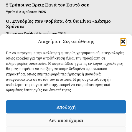
5 Τρόποι να Βρεις Ξανά τον Εαυτό σου
Υγεία
6 Αυγούστου 2026
Οι Συνεδρίες που Φοβάσαι ότι θα Είναι «Χάσιμο
Χρόνου»
Τροφή για Σκέψη
4 Αυγούστου 2026
Διαχείριση Συγκατάθεσης
Αυτή Είναι η Συνταγή για Τέλεια Κομπούτσα
(Kombucha)
Για να παρέχουμε την καλύτερη εμπειρία, χρησιμοποιούμε τεχνολογίες
Ιδανικές Τροφές
26 Ιουλίου 2026
όπως cookies για την αποθήκευση ή/και την πρόσβαση σε
πληροφορίες συσκευών. Η συγκατάθεση για τις εν λόγω τεχνολογίες
θα μας επιτρέψει να επεξεργαστούμε δεδομένα προσωπικού
Εγγραφείτε
χαρακτήρα, όπως συμπεριφορά περιήγησης ή μοναδικά
αναγνωριστικά σε αυτόν τον ιστότοπο. Η μη συγκατάθεση ή η
ανάκληση της συγκατάθεσης, μπορεί να επηρεάσει αρνητικά
ορισμένες λειτουργίες και δυνατότητες.
ΕΓΓΡΑΦΉ
Αποδοχή
Έχω διαβάσει και δέχομαι την
πολιτική απορρήτου
.
Δεν αποδέχομαι