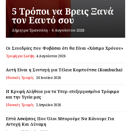
5 Τρόποι να Βρεις Ξανά
τον Εαυτό σου
Εγγραφείτε τώρα!
Δήμητρα Τρανούλη
-
6 Αυγούστου 2026
Οι Συνεδρίες που Φοβάσαι ότι θα Είναι «Χάσιμο Χρόνου»
Daily Food
Τροφή για Σκέψη
4 Αυγούστου 2026
Σχετικά με εμάς
Αυτή Είναι η Συνταγή για Τέλεια Κομπούτσα (Kombucha)
Αποποίηση Ευθυνών
Ιδανικές Τροφές
26 Ιουλίου 2026
Ο λογαριασμός μου
Η Κρυφή Αλήθεια για τα Υπερ-επεξεργασμένα Τρόφιμα
Επικοινωνία
και την Υγεία μας
Ιδανικές Τροφές
2 Απριλίου 2026
Επτά Ασκήσεις Που Όλοι Μπορούμε Να Κάνουμε Για
Αντοχή Και Δύναμη