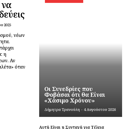
 να
δεύεις
ου 2025
ασμού, νέων
ητα.
πάρχει
: η
εων. Αν
αλέτα» όταν
Οι Συνεδρίες που
Φοβάσαι ότι θα Είναι
«Χάσιμο Χρόνου»
Δήμητρα Τρανούλη
-
4 Αυγούστου 2026
Αυτή Είναι η Συνταγή για Τέλεια