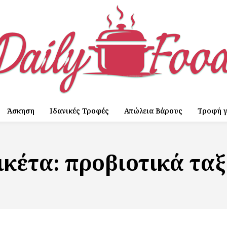
Άσκηση
Ιδανικές Τροφές
Απώλεια Βάρους
Τροφή γ
ικέτα:
προβιοτικά ταξ