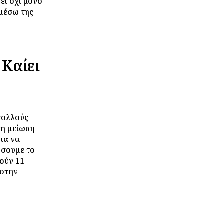
εί όχι μόνο
 μέσω της
 Καίει
πολλούς
τη μείωση
ια να
ήσουμε το
ούν 11
 στην