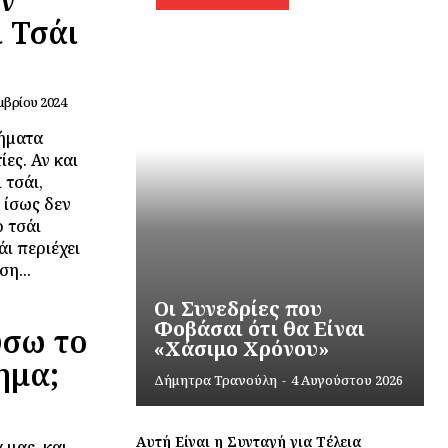
ι Τσάι
μβρίου 2024
φήματα
ίες. Αν και
 τσάι,
 ίσως δεν
η...
Οι Συνεδρίες που
Φοβάσαι ότι θα Είναι
ύσω το
«Χάσιμο Χρόνου»
ημα;
Δήμητρα Τρανούλη
-
4 Αυγούστου 2026
Αυτή Είναι η Συνταγή για Τέλεια
 μας, και