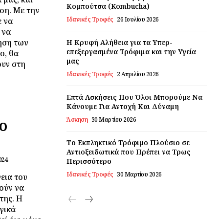
Κομπούτσα (Kombucha)
ση. Με την
Ιδανικές Τροφές
26 Ιουλίου 2026
 να
 να
ηση των
Η Κρυφή Αλήθεια για τα Υπερ-
επεξεργασμένα Τρόφιμα και την Υγεία
ο, θα
μας
ουν στη
Ιδανικές Τροφές
2 Απριλίου 2026
Επτά Ασκήσεις Που Όλοι Μπορούμε Να
Κάνουμε Για Αντοχή Και Δύναμη
ο
Άσκηση
30 Μαρτίου 2026
Το Εκπληκτικό Τρόφιμο Πλούσιο σε
Αντιοξειδωτικά που Πρέπει να Τρως
024
Περισσότερο
Ιδανικές Τροφές
30 Μαρτίου 2026
γεια του
ούν να
της. Η
γικά