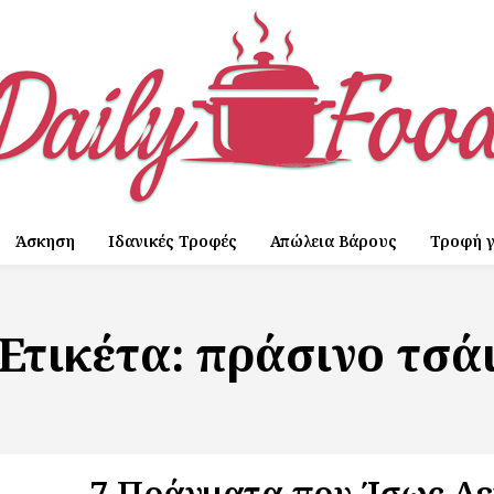
Άσκηση
Ιδανικές Τροφές
Απώλεια Βάρους
Τροφή γ
Ετικέτα:
πράσινο τσά
7 Πράγματα που Ίσως Δε