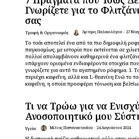
Γνωρίζετε για το Φλιτζάν
σας
Άρτεμις Παλαιολόγου
-
27 Νοε
Τροφή & Οργανισμός
Το τσάι αποτελεί ένα από τα πιο δημοφιλή ρο
παγκοσμίως, με ιστορία που εκτείνεται σε χιλιετ
πολλοί απολαμβάνουν καθημερινά ένα φλιτζάνι
υπάρχουν ορισμένα ενδιαφέροντα στοιχεία που
γνωρίζετε για αυτό το αγαπημένο ρόφημα. 1. Το τσάι
περιέχει καφεΐνη, αλλά και L-θεανίνη Ενώ το τσάι περιέχει
καφεΐνη, η οποία προσφέρει τόνωση και βελτίωσ
Τι να Τρώω για να Ενισχ
Ανοσοποιητικό μου Σύστ
Μίλτος Παπαναστασίου
-
24 Αυγούστου 2024
Υγεία
Η διατροφή παίζει καθοριστικό ρόλο στην υγεία