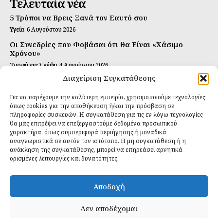
Τελευταία νέα
5 Τρόποι να Βρεις Ξανά τον Εαυτό σου
Υγεία
6 Αυγούστου 2026
Οι Συνεδρίες που Φοβάσαι ότι θα Είναι «Χάσιμο
Χρόνου»
Τροφή για Σκέψη
4 Αυγούστου 2026
Διαχείριση Συγκατάθεσης
Αυτή Είναι η Συνταγή για Τέλεια Κομπούτσα
(Kombucha)
Για να παρέχουμε την καλύτερη εμπειρία, χρησιμοποιούμε τεχνολογίες
Ιδανικές Τροφές
26 Ιουλίου 2026
όπως cookies για την αποθήκευση ή/και την πρόσβαση σε
πληροφορίες συσκευών. Η συγκατάθεση για τις εν λόγω τεχνολογίες
Εγγραφείτε
θα μας επιτρέψει να επεξεργαστούμε δεδομένα προσωπικού
χαρακτήρα, όπως συμπεριφορά περιήγησης ή μοναδικά
αναγνωριστικά σε αυτόν τον ιστότοπο. Η μη συγκατάθεση ή η
ανάκληση της συγκατάθεσης, μπορεί να επηρεάσει αρνητικά
ορισμένες λειτουργίες και δυνατότητες.
ΕΓΓΡΑΦΉ
Αποδοχή
Έχω διαβάσει και δέχομαι την
πολιτική απορρήτου
.
Δεν αποδέχομαι