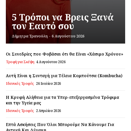
Σχετικά με εμάς
5 Τρόποι να Βρεις Ξανά
Αποποίηση Ευθυνών
τον Εαυτό σου
Ο λογαριασμός μου
Επικοινωνία
Δήμητρα Τρανούλη
-
6 Αυγούστου 2026
Οι Συνεδρίες που Φοβάσαι ότι θα Είναι «Χάσιμο Χρόνου»
Τροφή για Σκέψη
4 Αυγούστου 2026
Αυτή Είναι η Συνταγή για Τέλεια Κομπούτσα (Kombucha)
Ιδανικές Τροφές
26 Ιουλίου 2026
Η Κρυφή Αλήθεια για τα Υπερ-επεξεργασμένα Τρόφιμα
και την Υγεία μας
Ιδανικές Τροφές
2 Απριλίου 2026
Επτά Ασκήσεις Που Όλοι Μπορούμε Να Κάνουμε Για
Αντοχή Και Δύναμη