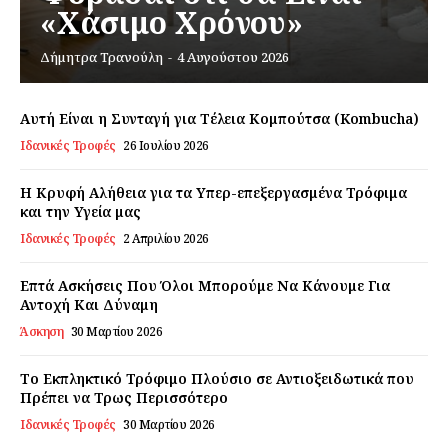
«Χάσιμο Χρόνου»
Δήμητρα Τρανούλη
-
4 Αυγούστου 2026
Εγγραφείτε τώρα!
Αυτή Είναι η Συνταγή για Τέλεια Κομπούτσα (Kombucha)
Ιδανικές Τροφές
26 Ιουλίου 2026
Daily Food
Η Κρυφή Αλήθεια για τα Υπερ-επεξεργασμένα Τρόφιμα
και την Υγεία μας
Σχετικά με εμάς
Ιδανικές Τροφές
2 Απριλίου 2026
Αποποίηση Ευθυνών
Επτά Ασκήσεις Που Όλοι Μπορούμε Να Κάνουμε Για
Ο λογαριασμός μου
Αντοχή Και Δύναμη
Επικοινωνία
Άσκηση
30 Μαρτίου 2026
Το Εκπληκτικό Τρόφιμο Πλούσιο σε Αντιοξειδωτικά που
Πρέπει να Τρως Περισσότερο
Ιδανικές Τροφές
30 Μαρτίου 2026