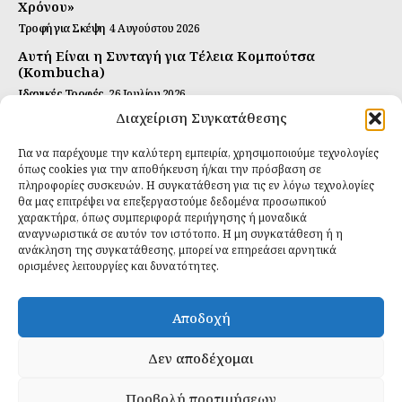
Χρόνου»
Τροφή για Σκέψη
4 Αυγούστου 2026
Αυτή Είναι η Συνταγή για Τέλεια Κομπούτσα
(Kombucha)
Ιδανικές Τροφές
26 Ιουλίου 2026
Διαχείριση Συγκατάθεσης
Η Κρυφή Αλήθεια για τα Υπερ-επεξεργασμένα
Τρόφιμα και την Υγεία μας
Για να παρέχουμε την καλύτερη εμπειρία, χρησιμοποιούμε τεχνολογίες
Ιδανικές Τροφές
2 Απριλίου 2026
όπως cookies για την αποθήκευση ή/και την πρόσβαση σε
πληροφορίες συσκευών. Η συγκατάθεση για τις εν λόγω τεχνολογίες
θα μας επιτρέψει να επεξεργαστούμε δεδομένα προσωπικού
Εγγραφείτε
χαρακτήρα, όπως συμπεριφορά περιήγησης ή μοναδικά
αναγνωριστικά σε αυτόν τον ιστότοπο. Η μη συγκατάθεση ή η
ανάκληση της συγκατάθεσης, μπορεί να επηρεάσει αρνητικά
ορισμένες λειτουργίες και δυνατότητες.
ΕΓΓΡΑΦΉ
Αποδοχή
Έχω διαβάσει και δέχομαι την
πολιτική απορρήτου
.
Δεν αποδέχομαι
Προβολή προτιμήσεων