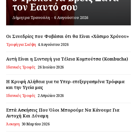
τον Εαυτό σου
Εγγραφείτε τώρα!
Δήμητρα Τρανούλη
-
6 Αυγούστου 2026
Οι Συνεδρίες που Φοβάσαι ότι θα Είναι «Χάσιμο Χρόνου»
Τροφή για Σκέψη
4 Αυγούστου 2026
Daily Food
Αυτή Είναι η Συνταγή για Τέλεια Κομπούτσα (Kombucha)
Σχετικά με εμάς
Ιδανικές Τροφές
26 Ιουλίου 2026
Αποποίηση Ευθυνών
Η Κρυφή Αλήθεια για τα Υπερ-επεξεργασμένα Τρόφιμα
Ο λογαριασμός μου
και την Υγεία μας
Επικοινωνία
Ιδανικές Τροφές
2 Απριλίου 2026
Επτά Ασκήσεις Που Όλοι Μπορούμε Να Κάνουμε Για
Αντοχή Και Δύναμη
Άσκηση
30 Μαρτίου 2026