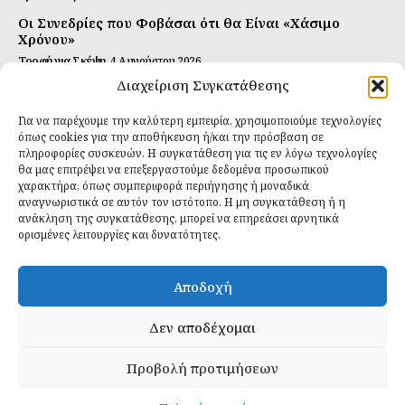
Οι Συνεδρίες που Φοβάσαι ότι θα Είναι «Χάσιμο
Χρόνου»
Τροφή για Σκέψη
4 Αυγούστου 2026
Διαχείριση Συγκατάθεσης
Αυτή Είναι η Συνταγή για Τέλεια Κομπούτσα
(Kombucha)
Για να παρέχουμε την καλύτερη εμπειρία, χρησιμοποιούμε τεχνολογίες
Ιδανικές Τροφές
26 Ιουλίου 2026
όπως cookies για την αποθήκευση ή/και την πρόσβαση σε
πληροφορίες συσκευών. Η συγκατάθεση για τις εν λόγω τεχνολογίες
θα μας επιτρέψει να επεξεργαστούμε δεδομένα προσωπικού
Εγγραφείτε
χαρακτήρα, όπως συμπεριφορά περιήγησης ή μοναδικά
αναγνωριστικά σε αυτόν τον ιστότοπο. Η μη συγκατάθεση ή η
ανάκληση της συγκατάθεσης, μπορεί να επηρεάσει αρνητικά
ορισμένες λειτουργίες και δυνατότητες.
ΕΓΓΡΑΦΉ
Αποδοχή
Έχω διαβάσει και δέχομαι την
πολιτική απορρήτου
.
Δεν αποδέχομαι
Προβολή προτιμήσεων
Daily Food © 2024 All Rights Reserved. Powered by
Fos