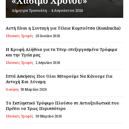
«Χάσιμο Χρόνου»
Δήμητρα Τρανούλη
-
4 Αυγούστου 2026
Εγγραφείτε τώρα!
Αυτή Είναι η Συνταγή για Τέλεια Κομπούτσα (Kombucha)
Ιδανικές Τροφές
26 Ιουλίου 2026
Daily Food
Η Κρυφή Αλήθεια για τα Υπερ-επεξεργασμένα Τρόφιμα
και την Υγεία μας
Ιδανικές Τροφές
2 Απριλίου 2026
Σχετικά με εμάς
Αποποίηση Ευθυνών
Επτά Ασκήσεις Που Όλοι Μπορούμε Να Κάνουμε Για
Ο λογαριασμός μου
Αντοχή Και Δύναμη
Επικοινωνία
Άσκηση
30 Μαρτίου 2026
Το Εκπληκτικό Τρόφιμο Πλούσιο σε Αντιοξειδωτικά που
Πρέπει να Τρως Περισσότερο
Ιδανικές Τροφές
30 Μαρτίου 2026