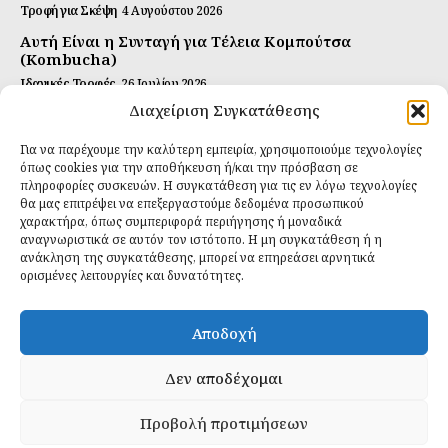
Τροφή για Σκέψη
4 Αυγούστου 2026
Αυτή Είναι η Συνταγή για Τέλεια Κομπούτσα
(Kombucha)
Ιδανικές Τροφές
26 Ιουλίου 2026
Διαχείριση Συγκατάθεσης
Η Κρυφή Αλήθεια για τα Υπερ-επεξεργασμένα
Τρόφιμα και την Υγεία μας
Για να παρέχουμε την καλύτερη εμπειρία, χρησιμοποιούμε τεχνολογίες
Ιδανικές Τροφές
2 Απριλίου 2026
όπως cookies για την αποθήκευση ή/και την πρόσβαση σε
πληροφορίες συσκευών. Η συγκατάθεση για τις εν λόγω τεχνολογίες
θα μας επιτρέψει να επεξεργαστούμε δεδομένα προσωπικού
Εγγραφείτε
χαρακτήρα, όπως συμπεριφορά περιήγησης ή μοναδικά
αναγνωριστικά σε αυτόν τον ιστότοπο. Η μη συγκατάθεση ή η
ανάκληση της συγκατάθεσης, μπορεί να επηρεάσει αρνητικά
ορισμένες λειτουργίες και δυνατότητες.
ΕΓΓΡΑΦΉ
Αποδοχή
Έχω διαβάσει και δέχομαι την
πολιτική απορρήτου
.
Δεν αποδέχομαι
Προβολή προτιμήσεων