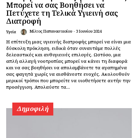
Μπορεί να σας Βοηθήσει να
Πετύχετε τη Τελικά Υγιεινή σας
Διατροφή
Μίλτος Παπαναστασίου
-
3 Ιουνίου 2024
Υγεία
Η επίτευξη μιας υγιεινής διατροφής μπορεί να είναι μια
δύσκολη πρόκληση, ειδικά όταν συναντάμε πολλές
δελεαστικές και ανθυγιεινές επιλογές. Ωστόσο, μια
Εγγραφείτε τώρα!
απλή αλλαγή νοοτροπίας μπορεί να κάνει τη διαφορά
και να σας βοηθήσει να απολαμβάνετε τα αγαπημένα
σας φαγητά χωρίς να αισθάνεστε ενοχές. Ακολουθούν
μερικοί τρόποι που μπορείτε να υιοθετήσετε αυτήν την
προσέγγιση. Απολαύστε τα...
Daily Food
Σχετικά με εμάς
Δημοφιλή
Αποποίηση Ευθυνών
Ο λογαριασμός μου
Επικοινωνία