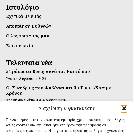
Ιστολόγιο
Σχετικά με εμάς
Αποποίηση Ευθυνών
Ο λογαριασμός μου
Επικοινωνία
Τελευταία νέα
5 Τρόποι να Βρεις Ξανά τον Εαυτό σου
Υγεία
6 Αυγούστου 2026
Οι Συνεδρίες που Φοβάσαι ότι θα Είναι «Χάσιμο
Χρόνου»
Τροφή για Σκέψη
4 Αυγούστου 2026
Διαχείριση Συγκατάθεσης
Αυτή Είναι η Συνταγή για Τέλεια Κομπούτσα
(Kombucha)
Για να παρέχουμε την καλύτερη εμπειρία, χρησιμοποιούμε τεχνολογίες
Ιδανικές Τροφές
26 Ιουλίου 2026
όπως cookies για την αποθήκευση ή/και την πρόσβαση σε
πληροφορίες συσκευών. Η συγκατάθεση για τις εν λόγω τεχνολογίες