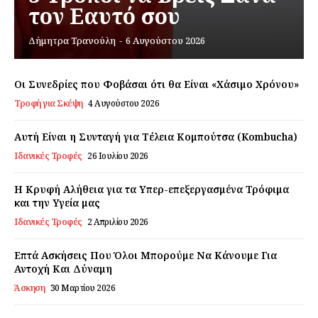
τον Εαυτό σου
Εγγραφείτε τώρα!
Δήμητρα Τρανούλη
-
6 Αυγούστου 2026
Οι Συνεδρίες που Φοβάσαι ότι θα Είναι «Χάσιμο Χρόνου»
Τροφή για Σκέψη
4 Αυγούστου 2026
Daily Food
Αυτή Είναι η Συνταγή για Τέλεια Κομπούτσα (Kombucha)
Σχετικά με εμάς
Ιδανικές Τροφές
26 Ιουλίου 2026
Αποποίηση Ευθυνών
Η Κρυφή Αλήθεια για τα Υπερ-επεξεργασμένα Τρόφιμα
Ο λογαριασμός μου
και την Υγεία μας
Επικοινωνία
Ιδανικές Τροφές
2 Απριλίου 2026
Επτά Ασκήσεις Που Όλοι Μπορούμε Να Κάνουμε Για
Αντοχή Και Δύναμη
Άσκηση
30 Μαρτίου 2026