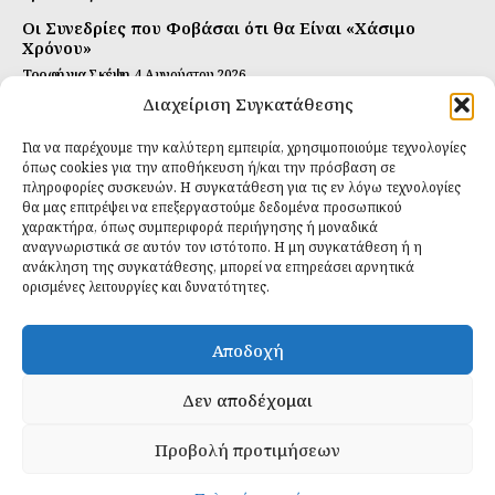
Οι Συνεδρίες που Φοβάσαι ότι θα Είναι «Χάσιμο
Χρόνου»
Τροφή για Σκέψη
4 Αυγούστου 2026
Διαχείριση Συγκατάθεσης
Αυτή Είναι η Συνταγή για Τέλεια Κομπούτσα
(Kombucha)
Για να παρέχουμε την καλύτερη εμπειρία, χρησιμοποιούμε τεχνολογίες
Ιδανικές Τροφές
26 Ιουλίου 2026
όπως cookies για την αποθήκευση ή/και την πρόσβαση σε
πληροφορίες συσκευών. Η συγκατάθεση για τις εν λόγω τεχνολογίες
θα μας επιτρέψει να επεξεργαστούμε δεδομένα προσωπικού
Εγγραφείτε
χαρακτήρα, όπως συμπεριφορά περιήγησης ή μοναδικά
αναγνωριστικά σε αυτόν τον ιστότοπο. Η μη συγκατάθεση ή η
ανάκληση της συγκατάθεσης, μπορεί να επηρεάσει αρνητικά
ορισμένες λειτουργίες και δυνατότητες.
ΕΓΓΡΑΦΉ
Αποδοχή
Έχω διαβάσει και δέχομαι την
πολιτική απορρήτου
.
Δεν αποδέχομαι
Προβολή προτιμήσεων
Daily Food © 2024 All Rights Reserved. Powered by
Fos