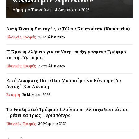
Δήμητρα Τρανούλη
-
4 Αυγούστου 2026
Εγγραφείτε τώρα!
Αυτή Είναι η Συνταγή για Τέλεια Κομπούτσα (Kombucha)
Ιδανικές Τροφές
26 Ιουλίου 2026
Daily Food
Η Κρυφή Αλήθεια για τα Υπερ-επεξεργασμένα Τρόφιμα
και την Υγεία μας
Ιδανικές Τροφές
2 Απριλίου 2026
Σχετικά με εμάς
Αποποίηση Ευθυνών
Επτά Ασκήσεις Που Όλοι Μπορούμε Να Κάνουμε Για
Ο λογαριασμός μου
Αντοχή Και Δύναμη
Άσκηση
30 Μαρτίου 2026
Επικοινωνία
Το Εκπληκτικό Τρόφιμο Πλούσιο σε Αντιοξειδωτικά που
Πρέπει να Τρως Περισσότερο
Ιδανικές Τροφές
30 Μαρτίου 2026