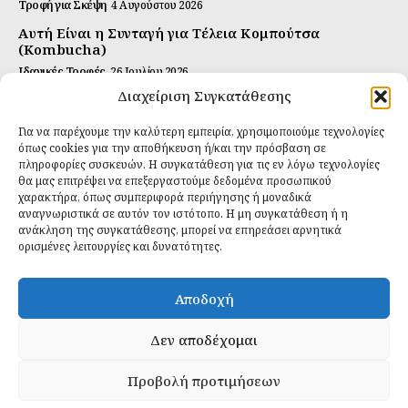
Τροφή για Σκέψη
4 Αυγούστου 2026
Αυτή Είναι η Συνταγή για Τέλεια Κομπούτσα
(Kombucha)
Ιδανικές Τροφές
26 Ιουλίου 2026
Διαχείριση Συγκατάθεσης
Η Κρυφή Αλήθεια για τα Υπερ-επεξεργασμένα
Τρόφιμα και την Υγεία μας
Για να παρέχουμε την καλύτερη εμπειρία, χρησιμοποιούμε τεχνολογίες
Ιδανικές Τροφές
2 Απριλίου 2026
όπως cookies για την αποθήκευση ή/και την πρόσβαση σε
πληροφορίες συσκευών. Η συγκατάθεση για τις εν λόγω τεχνολογίες
θα μας επιτρέψει να επεξεργαστούμε δεδομένα προσωπικού
Εγγραφείτε
χαρακτήρα, όπως συμπεριφορά περιήγησης ή μοναδικά
αναγνωριστικά σε αυτόν τον ιστότοπο. Η μη συγκατάθεση ή η
ανάκληση της συγκατάθεσης, μπορεί να επηρεάσει αρνητικά
ορισμένες λειτουργίες και δυνατότητες.
ΕΓΓΡΑΦΉ
Αποδοχή
Έχω διαβάσει και δέχομαι την
πολιτική απορρήτου
.
Δεν αποδέχομαι
Προβολή προτιμήσεων
Daily Food © 2024 All Rights Reserved. Powered by
Fos