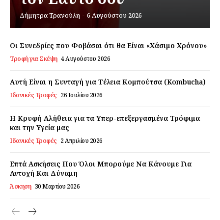
Δήμητρα Τρανούλη
-
6 Αυγούστου 2026
Εγγραφείτε τώρα!
Οι Συνεδρίες που Φοβάσαι ότι θα Είναι «Χάσιμο Χρόνου»
Τροφή για Σκέψη
4 Αυγούστου 2026
Daily Food
Αυτή Είναι η Συνταγή για Τέλεια Κομπούτσα (Kombucha)
Ιδανικές Τροφές
26 Ιουλίου 2026
Σχετικά με εμάς
Αποποίηση Ευθυνών
Η Κρυφή Αλήθεια για τα Υπερ-επεξεργασμένα Τρόφιμα
Ο λογαριασμός μου
και την Υγεία μας
Ιδανικές Τροφές
2 Απριλίου 2026
Επικοινωνία
Επτά Ασκήσεις Που Όλοι Μπορούμε Να Κάνουμε Για
Αντοχή Και Δύναμη
Άσκηση
30 Μαρτίου 2026