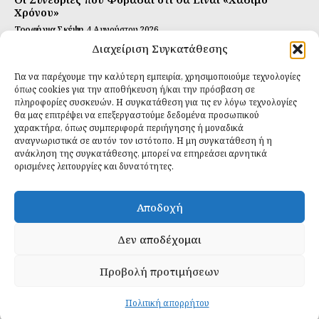
Χρόνου»
Τροφή για Σκέψη
4 Αυγούστου 2026
Διαχείριση Συγκατάθεσης
Αυτή Είναι η Συνταγή για Τέλεια Κομπούτσα
(Kombucha)
Για να παρέχουμε την καλύτερη εμπειρία, χρησιμοποιούμε τεχνολογίες
Ιδανικές Τροφές
26 Ιουλίου 2026
όπως cookies για την αποθήκευση ή/και την πρόσβαση σε
πληροφορίες συσκευών. Η συγκατάθεση για τις εν λόγω τεχνολογίες
θα μας επιτρέψει να επεξεργαστούμε δεδομένα προσωπικού
Εγγραφείτε
χαρακτήρα, όπως συμπεριφορά περιήγησης ή μοναδικά
αναγνωριστικά σε αυτόν τον ιστότοπο. Η μη συγκατάθεση ή η
ανάκληση της συγκατάθεσης, μπορεί να επηρεάσει αρνητικά
ορισμένες λειτουργίες και δυνατότητες.
ΕΓΓΡΑΦΉ
Αποδοχή
Έχω διαβάσει και δέχομαι την
πολιτική απορρήτου
.
Δεν αποδέχομαι
Προβολή προτιμήσεων
Daily Food © 2024 All Rights Reserved. Powered by
Fos
Creative
.
Πολιτική απορρήτου