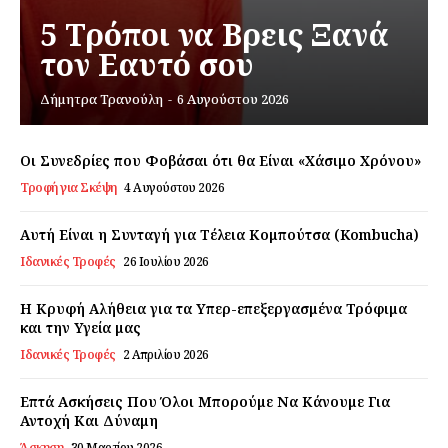
5 Τρόποι να Βρεις Ξανά
τον Εαυτό σου
Εγγραφείτε τώρα!
Δήμητρα Τρανούλη
-
6 Αυγούστου 2026
Οι Συνεδρίες που Φοβάσαι ότι θα Είναι «Χάσιμο Χρόνου»
Daily Food
Τροφή για Σκέψη
4 Αυγούστου 2026
Σχετικά με εμάς
Αυτή Είναι η Συνταγή για Τέλεια Κομπούτσα (Kombucha)
Ιδανικές Τροφές
26 Ιουλίου 2026
Αποποίηση Ευθυνών
Ο λογαριασμός μου
Η Κρυφή Αλήθεια για τα Υπερ-επεξεργασμένα Τρόφιμα
Επικοινωνία
και την Υγεία μας
Ιδανικές Τροφές
2 Απριλίου 2026
Επτά Ασκήσεις Που Όλοι Μπορούμε Να Κάνουμε Για
Αντοχή Και Δύναμη
Άσκηση
30 Μαρτίου 2026