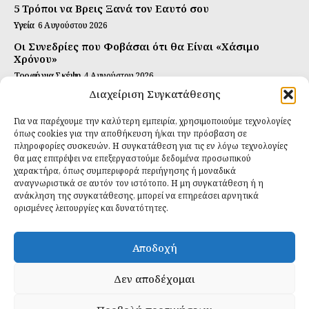
5 Τρόποι να Βρεις Ξανά τον Εαυτό σου
Υγεία
6 Αυγούστου 2026
Οι Συνεδρίες που Φοβάσαι ότι θα Είναι «Χάσιμο
Χρόνου»
Τροφή για Σκέψη
4 Αυγούστου 2026
Διαχείριση Συγκατάθεσης
Αυτή Είναι η Συνταγή για Τέλεια Κομπούτσα
(Kombucha)
Για να παρέχουμε την καλύτερη εμπειρία, χρησιμοποιούμε τεχνολογίες
Ιδανικές Τροφές
26 Ιουλίου 2026
όπως cookies για την αποθήκευση ή/και την πρόσβαση σε
πληροφορίες συσκευών. Η συγκατάθεση για τις εν λόγω τεχνολογίες
θα μας επιτρέψει να επεξεργαστούμε δεδομένα προσωπικού
Εγγραφείτε
χαρακτήρα, όπως συμπεριφορά περιήγησης ή μοναδικά
αναγνωριστικά σε αυτόν τον ιστότοπο. Η μη συγκατάθεση ή η
ανάκληση της συγκατάθεσης, μπορεί να επηρεάσει αρνητικά
ορισμένες λειτουργίες και δυνατότητες.
ΕΓΓΡΑΦΉ
Αποδοχή
Έχω διαβάσει και δέχομαι την
πολιτική απορρήτου
.
Δεν αποδέχομαι