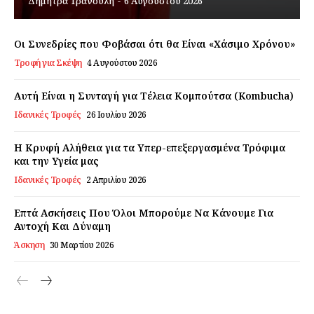
Δήμητρα Τρανούλη
-
6 Αυγούστου 2026
Εγγραφείτε τώρα!
Οι Συνεδρίες που Φοβάσαι ότι θα Είναι «Χάσιμο Χρόνου»
Τροφή για Σκέψη
4 Αυγούστου 2026
Daily Food
Αυτή Είναι η Συνταγή για Τέλεια Κομπούτσα (Kombucha)
Ιδανικές Τροφές
26 Ιουλίου 2026
Σχετικά με εμάς
Η Κρυφή Αλήθεια για τα Υπερ-επεξεργασμένα Τρόφιμα
Αποποίηση Ευθυνών
και την Υγεία μας
Ο λογαριασμός μου
Ιδανικές Τροφές
2 Απριλίου 2026
Επικοινωνία
Επτά Ασκήσεις Που Όλοι Μπορούμε Να Κάνουμε Για
Αντοχή Και Δύναμη
Άσκηση
30 Μαρτίου 2026