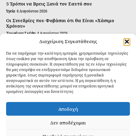
5 Τρόποι να Βρεις Ξανά τον Εαυτό σου
Υγεία
6 Αυγούστου 2026
Οι Συνεδρίες που Φοβάσαι ότι θα Είναι «Χάσιμο
Χρόνου»
Τροφή για Σκέψη
4 Αυγούστου 2026
Διαχείριση Συγκατάθεσης
Αυτή Είναι η Συνταγή για Τέλεια Κομπούτσα
(Kombucha)
Για να παρέχουμε την καλύτερη εμπειρία, χρησιμοποιούμε τεχνολογίες
Ιδανικές Τροφές
26 Ιουλίου 2026
όπως cookies για την αποθήκευση ή/και την πρόσβαση σε
πληροφορίες συσκευών. Η συγκατάθεση για τις εν λόγω τεχνολογίες
θα μας επιτρέψει να επεξεργαστούμε δεδομένα προσωπικού
Εγγραφείτε
χαρακτήρα, όπως συμπεριφορά περιήγησης ή μοναδικά
αναγνωριστικά σε αυτόν τον ιστότοπο. Η μη συγκατάθεση ή η
ανάκληση της συγκατάθεσης, μπορεί να επηρεάσει αρνητικά
ορισμένες λειτουργίες και δυνατότητες.
ΕΓΓΡΑΦΉ
Αποδοχή
Έχω διαβάσει και δέχομαι την
πολιτική απορρήτου
.
Δεν αποδέχομαι