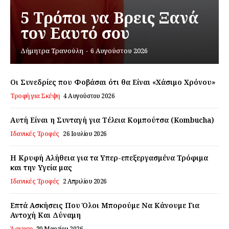
5 Τρόποι να Βρεις Ξανά
τον Εαυτό σου
Εγγραφείτε τώρα!
Δήμητρα Τρανούλη
-
6 Αυγούστου 2026
Οι Συνεδρίες που Φοβάσαι ότι θα Είναι «Χάσιμο Χρόνου»
Daily Food
Τροφή για Σκέψη
4 Αυγούστου 2026
Σχετικά με εμάς
Αυτή Είναι η Συνταγή για Τέλεια Κομπούτσα (Kombucha)
Ιδανικές Τροφές
26 Ιουλίου 2026
Αποποίηση Ευθυνών
Ο λογαριασμός μου
Η Κρυφή Αλήθεια για τα Υπερ-επεξεργασμένα Τρόφιμα
Επικοινωνία
και την Υγεία μας
Ιδανικές Τροφές
2 Απριλίου 2026
Επτά Ασκήσεις Που Όλοι Μπορούμε Να Κάνουμε Για
Αντοχή Και Δύναμη
Άσκηση
30 Μαρτίου 2026