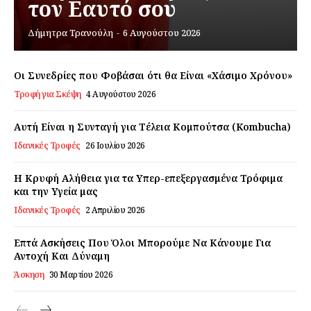
τον Εαυτό σου
Δήμητρα Τρανούλη
-
6 Αυγούστου 2026
Εγγραφείτε τώρα!
Οι Συνεδρίες που Φοβάσαι ότι θα Είναι «Χάσιμο Χρόνου»
Τροφή για Σκέψη
4 Αυγούστου 2026
Daily Food
Αυτή Είναι η Συνταγή για Τέλεια Κομπούτσα (Kombucha)
Σχετικά με εμάς
Ιδανικές Τροφές
26 Ιουλίου 2026
Αποποίηση Ευθυνών
Η Κρυφή Αλήθεια για τα Υπερ-επεξεργασμένα Τρόφιμα
Ο λογαριασμός μου
και την Υγεία μας
Επικοινωνία
Ιδανικές Τροφές
2 Απριλίου 2026
Επτά Ασκήσεις Που Όλοι Μπορούμε Να Κάνουμε Για
Αντοχή Και Δύναμη
Άσκηση
30 Μαρτίου 2026