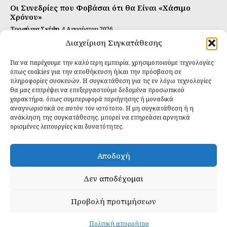
Οι Συνεδρίες που Φοβάσαι ότι θα Είναι «Χάσιμο
Χρόνου»
Τροφή για Σκέψη
4 Αυγούστου 2026
Διαχείριση Συγκατάθεσης
Αυτή Είναι η Συνταγή για Τέλεια Κομπούτσα
(Kombucha)
Για να παρέχουμε την καλύτερη εμπειρία, χρησιμοποιούμε τεχνολογίες
Ιδανικές Τροφές
26 Ιουλίου 2026
όπως cookies για την αποθήκευση ή/και την πρόσβαση σε
πληροφορίες συσκευών. Η συγκατάθεση για τις εν λόγω τεχνολογίες
θα μας επιτρέψει να επεξεργαστούμε δεδομένα προσωπικού
Εγγραφείτε
χαρακτήρα, όπως συμπεριφορά περιήγησης ή μοναδικά
αναγνωριστικά σε αυτόν τον ιστότοπο. Η μη συγκατάθεση ή η
ανάκληση της συγκατάθεσης, μπορεί να επηρεάσει αρνητικά
ορισμένες λειτουργίες και δυνατότητες.
ΕΓΓΡΑΦΉ
Αποδοχή
Έχω διαβάσει και δέχομαι την
πολιτική απορρήτου
.
Δεν αποδέχομαι
Προβολή προτιμήσεων
Daily Food © 2024 All Rights Reserved. Powered by
Fos
Creative
.
Πολιτική απορρήτου